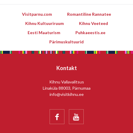
Visitparnu.com
Romantiline Rannatee
Kihnu Kultuuriruum
Kihnu Veeteed
Eesti Maaturism
Puhkaeestis.ee
Pärimuskultuurid
Kontakt
Kihnu Vallavalitsus
Linaküla 88003, Pärnumaa
info@visitkihnu.ee

