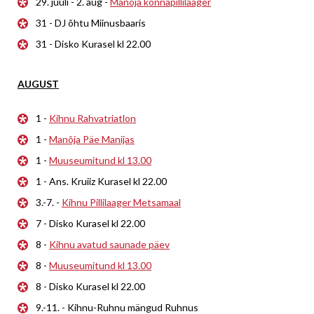
29. juuli - 2. aug -
Manõja konnapillilaager
31 - DJ õhtu Miinusbaaris
31 - Disko Kurasel kl 22.00
AUGUST
1 -
Kihnu Rahvatriatlon
1 -
Manõja Päe Manijas
1 -
Muuseumitund kl 13.00
1 - Ans. Kruiiz Kurasel kl 22.00
3.-7. -
Kihnu Pillilaager Metsamaal
7 - Disko Kurasel kl 22.00
8 -
Kihnu avatud saunade päev
8 -
Muuseumitund kl 13.00
8 - Disko Kurasel kl 22.00
9.-11. - Kihnu-Ruhnu mängud Ruhnus