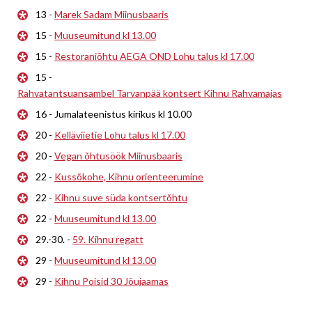
13 -
Marek Sadam Miinusbaaris
15 -
Muuseumitund kl 13.00
15 -
Restoraniõhtu AEGA OND Lohu talus kl 17.00
15 -
Rahvatantsuansambel Tarvanpää kontsert Kihnu Rahvamajas
16 - Jumalateenistus kirikus kl 10.00
20 -
Kelläviietie Lohu talus kl 17.00
20 -
Vegan õhtusöök Miinusbaaris
22 -
Kussõkohe, Kihnu orienteerumine
22 -
Kihnu suve süda kontsertõhtu
22 -
Muuseumitund kl 13.00
29.-30. -
59. Kihnu regatt
29 -
Muuseumitund kl 13.00
29 -
Kihnu Poisid 30 Jõujaamas