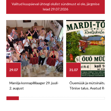
Valitud kuupäeval ühtegi olulist sündmust ei ole, järgmise
leiad
29.07.2026
29.07
31.07
Manõja konnapillilaager 29. juuli-
Õuemüük ja mütsinäitus M
2. august
Tõnise talus. Avatud R-E