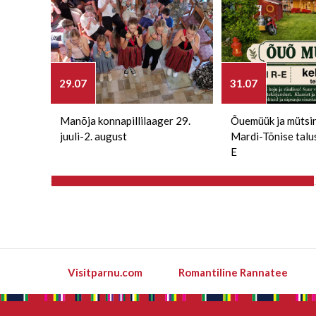
29.07
31.07
Manõja konnapillilaager 29.
Õuemüük ja mütsi
juuli-2. august
Mardi-Tõnise talu
E
Visitparnu.com
Romantiline Rannatee