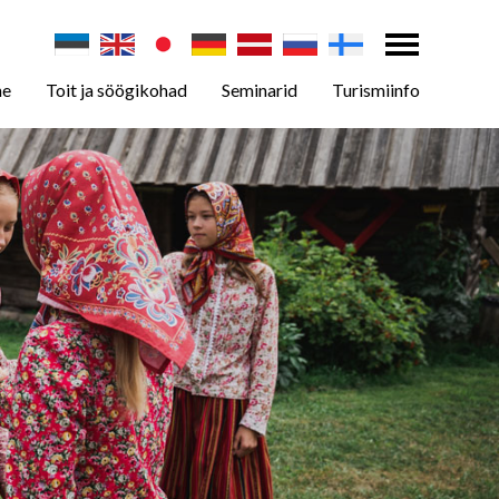
ne
Toit ja söögikohad
Seminarid
Turismiinfo