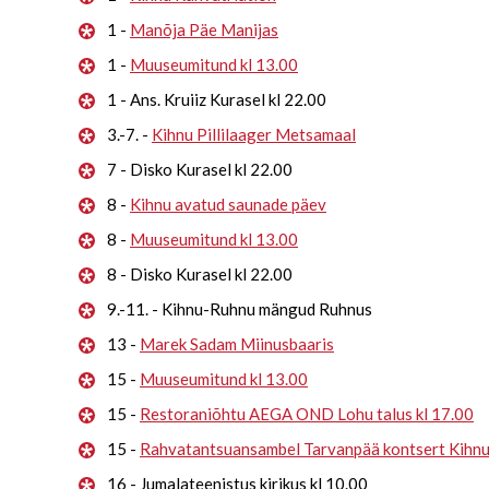
1 -
Manõja Päe Manijas
1 -
Muuseumitund kl 13.00
1 - Ans. Kruiiz Kurasel kl 22.00
3.-7. -
Kihnu Pillilaager Metsamaal
7 - Disko Kurasel kl 22.00
8 -
Kihnu avatud saunade päev
8 -
Muuseumitund kl 13.00
8 - Disko Kurasel kl 22.00
9.-11. - Kihnu-Ruhnu mängud Ruhnus
13 -
Marek Sadam Miinusbaaris
15 -
Muuseumitund kl 13.00
15 -
Restoraniõhtu AEGA OND Lohu talus kl 17.00
15 -
Rahvatantsuansambel Tarvanpää kontsert Kihn
16 - Jumalateenistus kirikus kl 10.00