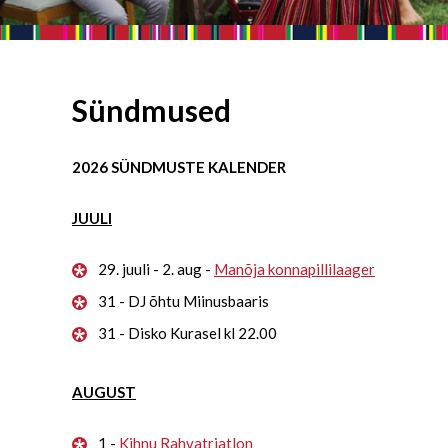
Sündmused
2026 SÜNDMUSTE KALENDER
JUULI
29. juuli - 2. aug -
Manõja konnapillilaager
31 - DJ õhtu Miinusbaaris
31 - Disko Kurasel kl 22.00
AUGUST
1 -
Kihnu Rahvatriatlon