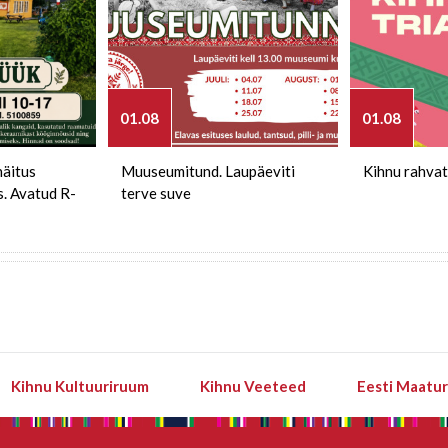
01.08
01.08
näitus
Muuseumitund. Laupäeviti
Kihnu rahvat
s. Avatud R-
terve suve
Kihnu Kultuuriruum
Kihnu Veeteed
Eesti Maatu