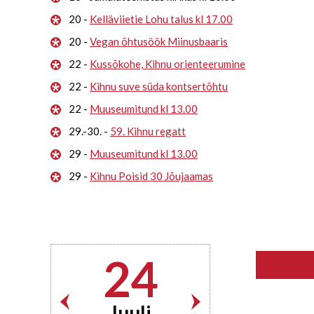
20 -
Kelläviietie Lohu talus kl 17.00
20 -
Vegan õhtusöök Miinusbaaris
22 -
Kussõkohe, Kihnu orienteerumine
22 -
Kihnu suve süda kontsertõhtu
22 -
Muuseumitund kl 13.00
29.-30. -
59. Kihnu regatt
29 -
Muuseumitund kl 13.00
29 -
Kihnu Poisid 30 Jõujaamas
24
Juuli