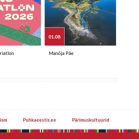
01.08
03.08
riatlon
Manõja Päe
Kihnu X
rism
Puhkaeestis.ee
Pärimuskultuurid