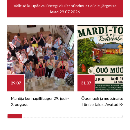
Valitud kuupäeval ühtegi olulist sündmust ei ole, järgmise
leiad
29.07.2026
29.07
31.07
Manõja konnapillilaager 29. juuli-
Õuemüük ja mütsinäitus M
2. august
Tõnise talus. Avatud R-E