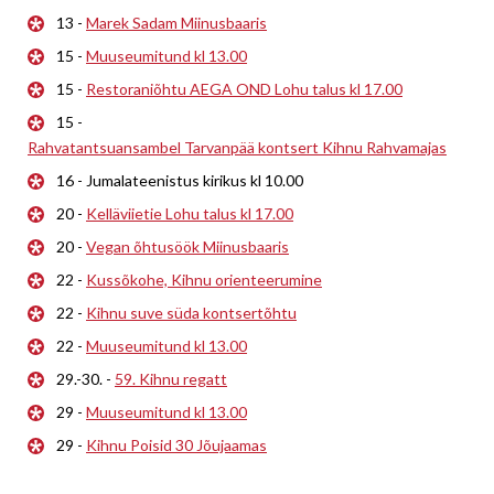
13 -
Marek Sadam Miinusbaaris
15 -
Muuseumitund kl 13.00
15 -
Restoraniõhtu AEGA OND Lohu talus kl 17.00
15 -
Rahvatantsuansambel Tarvanpää kontsert Kihnu Rahvamajas
16 - Jumalateenistus kirikus kl 10.00
20 -
Kelläviietie Lohu talus kl 17.00
20 -
Vegan õhtusöök Miinusbaaris
22 -
Kussõkohe, Kihnu orienteerumine
22 -
Kihnu suve süda kontsertõhtu
22 -
Muuseumitund kl 13.00
29.-30. -
59. Kihnu regatt
29 -
Muuseumitund kl 13.00
29 -
Kihnu Poisid 30 Jõujaamas