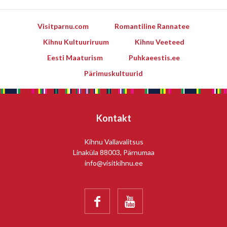
Visitparnu.com
Romantiline Rannatee
Kihnu Kultuuriruum
Kihnu Veeteed
Eesti Maaturism
Puhkaeestis.ee
Pärimuskultuurid
Kontakt
Kihnu Vallavalitsus
Linaküla 88003, Pärnumaa
info@visitkihnu.ee

