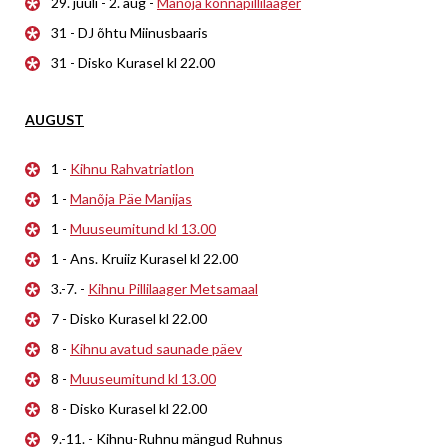
29. juuli - 2. aug -
Manõja konnapillilaager
31 - DJ õhtu Miinusbaaris
31 - Disko Kurasel kl 22.00
AUGUST
1 -
Kihnu Rahvatriatlon
1 -
Manõja Päe Manijas
1 -
Muuseumitund kl 13.00
1 - Ans. Kruiiz Kurasel kl 22.00
3.-7. -
Kihnu Pillilaager Metsamaal
7 - Disko Kurasel kl 22.00
8 -
Kihnu avatud saunade päev
8 -
Muuseumitund kl 13.00
8 - Disko Kurasel kl 22.00
9.-11. - Kihnu-Ruhnu mängud Ruhnus