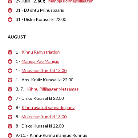
29. juuli - 2. aug -
Manõja konnapillilaager
31 - DJ õhtu Miinusbaaris
31 - Disko Kurasel kl 22.00
AUGUST
1 -
Kihnu Rahvatriatlon
1 -
Manõja Päe Manijas
1 -
Muuseumitund kl 13.00
1 - Ans. Kruiiz Kurasel kl 22.00
3.-7. -
Kihnu Pillilaager Metsamaal
7 - Disko Kurasel kl 22.00
8 -
Kihnu avatud saunade päev
8 -
Muuseumitund kl 13.00
8 - Disko Kurasel kl 22.00
9.-11. - Kihnu-Ruhnu mängud Ruhnus