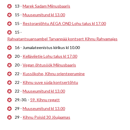
13 -
Marek Sadam Miinusbaaris
15 -
Muuseumitund kl 13.00
15 -
Restoraniõhtu AEGA OND Lohu talus kl 17.00
15 -
Rahvatantsuansambel Tarvanpää kontsert Kihnu Rahvamajas
16 - Jumalateenistus kirikus kl 10.00
20 -
Kelläviietie Lohu talus kl 17.00
20 -
Vegan õhtusöök Miinusbaaris
22 -
Kussõkohe, Kihnu orienteerumine
22 -
Kihnu suve süda kontsertõhtu
22 -
Muuseumitund kl 13.00
29.-30. -
59. Kihnu regatt
29 -
Muuseumitund kl 13.00
29 -
Kihnu Poisid 30 Jõujaamas