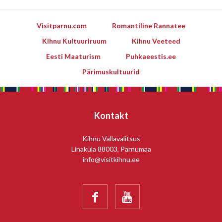
Visitparnu.com
Romantiline Rannatee
Kihnu Kultuuriruum
Kihnu Veeteed
Eesti Maaturism
Puhkaeestis.ee
Pärimuskultuurid
Kontakt
Kihnu Vallavalitsus
Linaküla 88003, Pärnumaa
info@visitkihnu.ee

