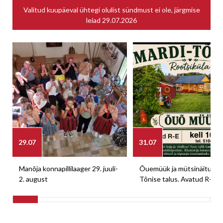
Valitud kuupäeval ühtegi olulist sündmust ei ole, järgmise
leiad
29.07.2026
29.07
31.07
Manõja konnapillilaager 29. juuli-
Õuemüük ja mütsinäitus M
2. august
Tõnise talus. Avatud R-E