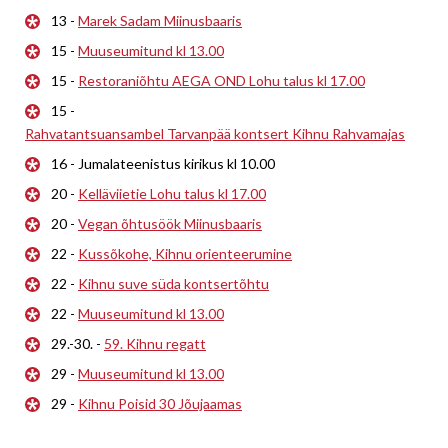
13 -
Marek Sadam Miinusbaaris
15 -
Muuseumitund kl 13.00
15 -
Restoraniõhtu AEGA OND Lohu talus kl 17.00
15 -
Rahvatantsuansambel Tarvanpää kontsert Kihnu Rahvamajas
16 - Jumalateenistus kirikus kl 10.00
20 -
Kelläviietie Lohu talus kl 17.00
20 -
Vegan õhtusöök Miinusbaaris
22 -
Kussõkohe, Kihnu orienteerumine
22 -
Kihnu suve süda kontsertõhtu
22 -
Muuseumitund kl 13.00
29.-30. -
59. Kihnu regatt
29 -
Muuseumitund kl 13.00
29 -
Kihnu Poisid 30 Jõujaamas