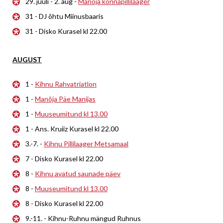
29. juuli - 2. aug -
Manõja konnapillilaager
31 - DJ õhtu Miinusbaaris
31 - Disko Kurasel kl 22.00
AUGUST
1 -
Kihnu Rahvatriatlon
1 -
Manõja Päe Manijas
1 -
Muuseumitund kl 13.00
1 - Ans. Kruiiz Kurasel kl 22.00
3.-7. -
Kihnu Pillilaager Metsamaal
7 - Disko Kurasel kl 22.00
8 -
Kihnu avatud saunade päev
8 -
Muuseumitund kl 13.00
8 - Disko Kurasel kl 22.00
9.-11. - Kihnu-Ruhnu mängud Ruhnus