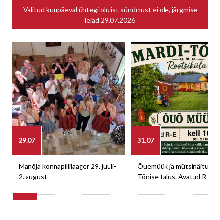
Valitud kuupäeval ühtegi olulist sündmust ei ole, järgmise
leiad
29.07.2026
29.07
31.07
Manõja konnapillilaager 29. juuli-
Õuemüük ja mütsinäitus M
2. august
Tõnise talus. Avatud R-E