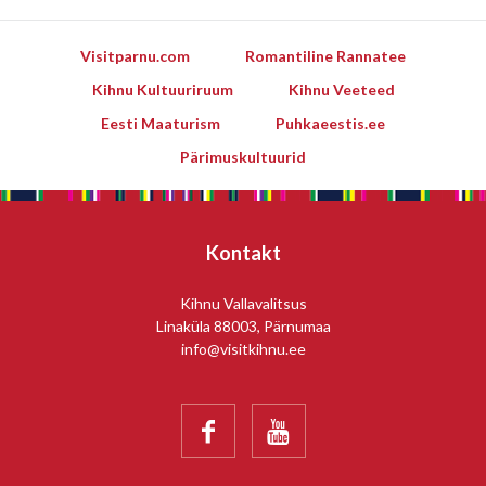
Visitparnu.com
Romantiline Rannatee
Kihnu Kultuuriruum
Kihnu Veeteed
Eesti Maaturism
Puhkaeestis.ee
Pärimuskultuurid
Kontakt
Kihnu Vallavalitsus
Linaküla 88003, Pärnumaa
info@visitkihnu.ee

