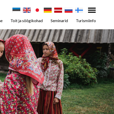
ne
Toit ja söögikohad
Seminarid
Turismiinfo