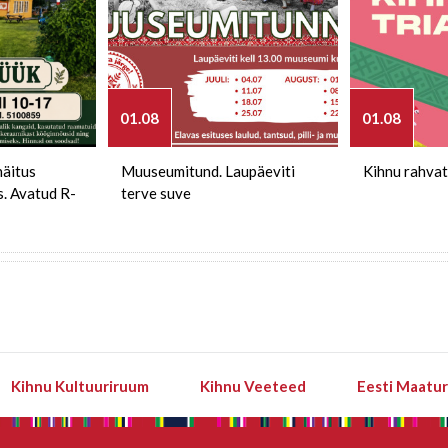
01.08
01.08
näitus
Muuseumitund. Laupäeviti
Kihnu rahvat
s. Avatud R-
terve suve
Kihnu Kultuuriruum
Kihnu Veeteed
Eesti Maatu