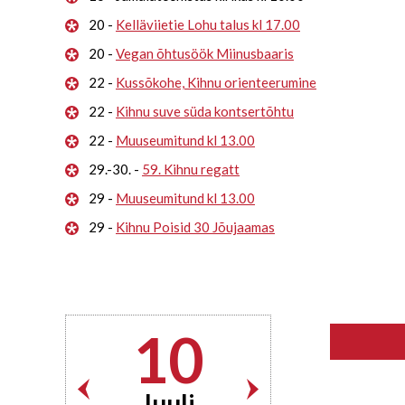
20 -
Kelläviietie Lohu talus kl 17.00
20 -
Vegan õhtusöök Miinusbaaris
22 -
Kussõkohe, Kihnu orienteerumine
22 -
Kihnu suve süda kontsertõhtu
22 -
Muuseumitund kl 13.00
29.-30. -
59. Kihnu regatt
29 -
Muuseumitund kl 13.00
29 -
Kihnu Poisid 30 Jõujaamas
10
Juuli