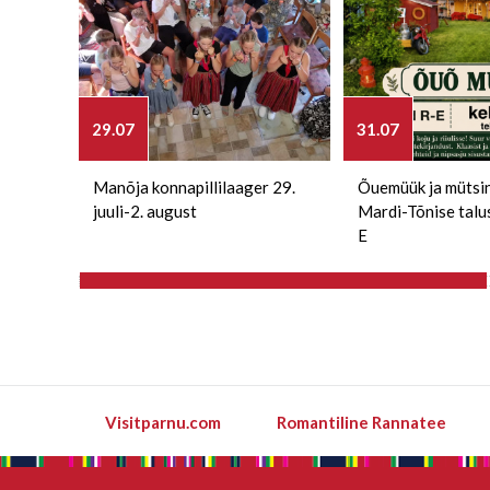
29.07
31.07
Manõja konnapillilaager 29.
Õuemüük ja mütsi
juuli-2. august
Mardi-Tõnise talu
E
Visitparnu.com
Romantiline Rannatee