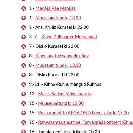
1 -
Manõja Päe Manijas
1 -
Muuseumitund kl 13.00
1 - Ans. Kruiiz Kurasel kl 22.00
3.-7. -
Kihnu Pillilaager Metsamaal
7 - Disko Kurasel kl 22.00
8 -
Kihnu avatud saunade päev
8 -
Muuseumitund kl 13.00
8 - Disko Kurasel kl 22.00
9.-11. - Kihnu-Ruhnu mängud Ruhnus
13 -
Marek Sadam Miinusbaaris
15 -
Muuseumitund kl 13.00
15 -
Restoraniõhtu AEGA OND Lohu talus kl 17.00
15 -
Rahvatantsuansambel Tarvanpää kontsert Kihn
16 - Jumalateenistus kirikus kl 10.00