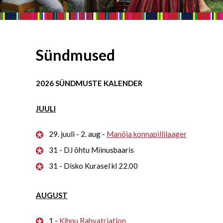
Sündmused
2026 SÜNDMUSTE KALENDER
JUULI
29. juuli - 2. aug -
Manõja konnapillilaager
31 - DJ õhtu Miinusbaaris
31 - Disko Kurasel kl 22.00
AUGUST
1 -
Kihnu Rahvatriatlon