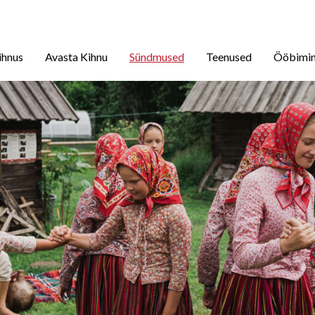
ihnus
Avasta Kihnu
Sündmused
Teenused
Ööbimi