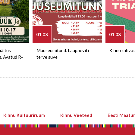
01.08
01.08
näitus
Muuseumitund. Laupäeviti
Kihnu rahvat
s. Avatud R-
terve suve
Kihnu Kultuuriruum
Kihnu Veeteed
Eesti Maatu