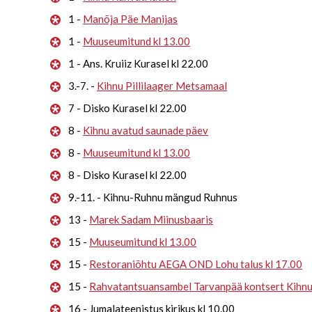
1 -
Manõja Päe Manijas
1 -
Muuseumitund kl 13.00
1 - Ans. Kruiiz Kurasel kl 22.00
3.-7. -
Kihnu Pillilaager Metsamaal
7 - Disko Kurasel kl 22.00
8 -
Kihnu avatud saunade päev
8 -
Muuseumitund kl 13.00
8 - Disko Kurasel kl 22.00
9.-11. - Kihnu-Ruhnu mängud Ruhnus
13 -
Marek Sadam Miinusbaaris
15 -
Muuseumitund kl 13.00
15 -
Restoraniõhtu AEGA OND Lohu talus kl 17.00
15 -
Rahvatantsuansambel Tarvanpää kontsert Kihn
16 - Jumalateenistus kirikus kl 10.00