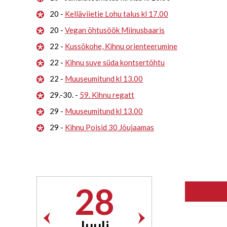
20 -
Kelläviietie Lohu talus kl 17.00
20 -
Vegan õhtusöök Miinusbaaris
22 -
Kussõkohe, Kihnu orienteerumine
22 -
Kihnu suve süda kontsertõhtu
22 -
Muuseumitund kl 13.00
29.-30. -
59. Kihnu regatt
29 -
Muuseumitund kl 13.00
29 -
Kihnu Poisid 30 Jõujaamas
28
Juuli