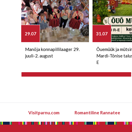
29.07
31.07
Manõja konnapillilaager 29.
Õuemüük ja mütsi
juuli-2. august
Mardi-Tõnise talu
E
Visitparnu.com
Romantiline Rannatee