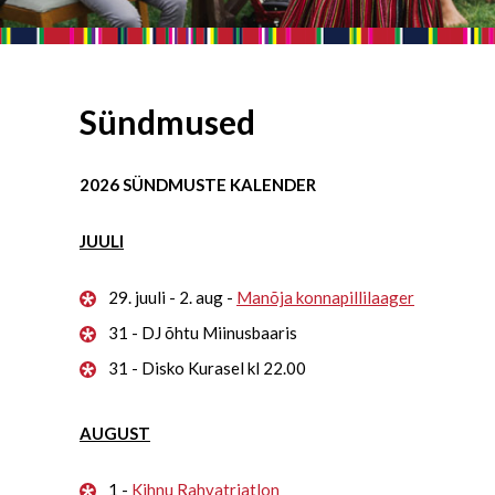
Sündmused
2026 SÜNDMUSTE KALENDER
JUULI
29. juuli - 2. aug -
Manõja konnapillilaager
31 - DJ õhtu Miinusbaaris
31 - Disko Kurasel kl 22.00
AUGUST
1 -
Kihnu Rahvatriatlon