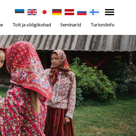
ne
Toit ja söögikohad
Seminarid
Turismiinfo