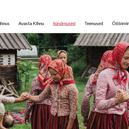
ihnus
Avasta Kihnu
Sündmused
Teenused
Ööbimi