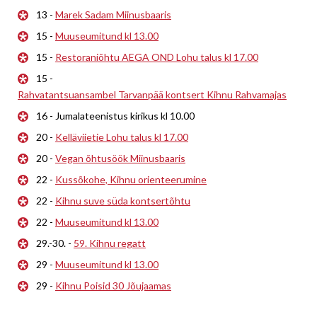
13 -
Marek Sadam Miinusbaaris
15 -
Muuseumitund kl 13.00
15 -
Restoraniõhtu AEGA OND Lohu talus kl 17.00
15 -
Rahvatantsuansambel Tarvanpää kontsert Kihnu Rahvamajas
16 - Jumalateenistus kirikus kl 10.00
20 -
Kelläviietie Lohu talus kl 17.00
20 -
Vegan õhtusöök Miinusbaaris
22 -
Kussõkohe, Kihnu orienteerumine
22 -
Kihnu suve süda kontsertõhtu
22 -
Muuseumitund kl 13.00
29.-30. -
59. Kihnu regatt
29 -
Muuseumitund kl 13.00
29 -
Kihnu Poisid 30 Jõujaamas