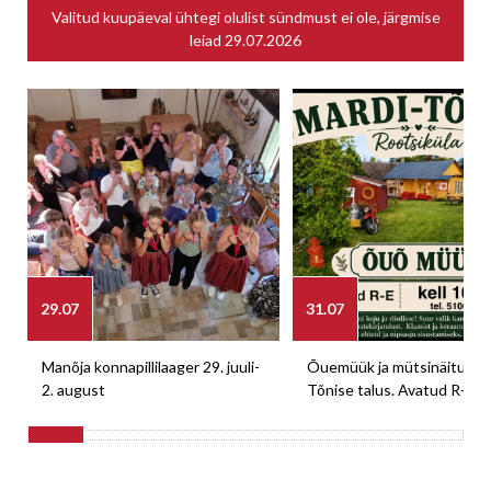
Valitud kuupäeval ühtegi olulist sündmust ei ole, järgmise
leiad
29.07.2026
29.07
31.07
Manõja konnapillilaager 29. juuli-
Õuemüük ja mütsinäitus M
2. august
Tõnise talus. Avatud R-E