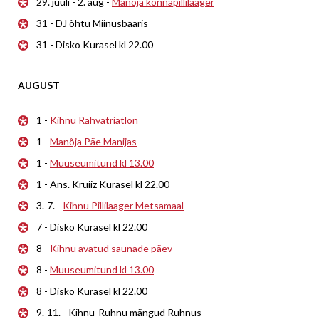
29. juuli - 2. aug -
Manõja konnapillilaager
31 - DJ õhtu Miinusbaaris
31 - Disko Kurasel kl 22.00
AUGUST
1 -
Kihnu Rahvatriatlon
1 -
Manõja Päe Manijas
1 -
Muuseumitund kl 13.00
1 - Ans. Kruiiz Kurasel kl 22.00
3.-7. -
Kihnu Pillilaager Metsamaal
7 - Disko Kurasel kl 22.00
8 -
Kihnu avatud saunade päev
8 -
Muuseumitund kl 13.00
8 - Disko Kurasel kl 22.00
9.-11. - Kihnu-Ruhnu mängud Ruhnus