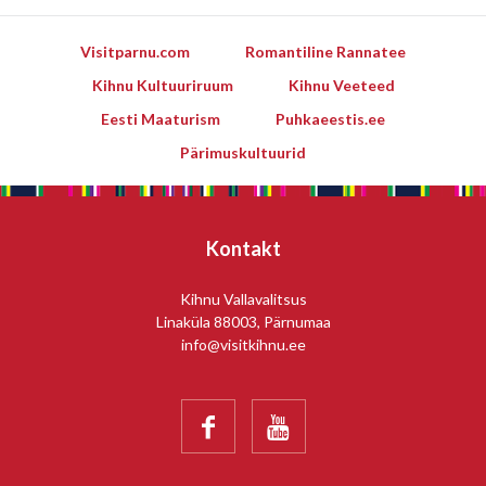
Visitparnu.com
Romantiline Rannatee
Kihnu Kultuuriruum
Kihnu Veeteed
Eesti Maaturism
Puhkaeestis.ee
Pärimuskultuurid
Kontakt
Kihnu Vallavalitsus
Linaküla 88003, Pärnumaa
info@visitkihnu.ee

