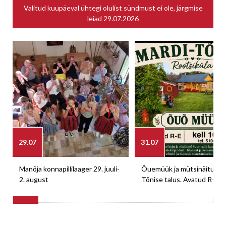
Valitud kuupäeval ühtegi olulist sündmust ei ole, järgmise
leiad
29.07.2026
29.07
31.07
Manõja konnapillilaager 29. juuli-
Õuemüük ja mütsinäitus M
2. august
Tõnise talus. Avatud R-E