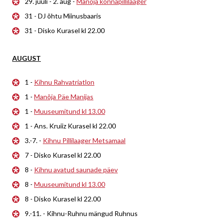
29. juuli - 2. aug -
Manõja konnapillilaager
31 - DJ õhtu Miinusbaaris
31 - Disko Kurasel kl 22.00
AUGUST
1 -
Kihnu Rahvatriatlon
1 -
Manõja Päe Manijas
1 -
Muuseumitund kl 13.00
1 - Ans. Kruiiz Kurasel kl 22.00
3.-7. -
Kihnu Pillilaager Metsamaal
7 - Disko Kurasel kl 22.00
8 -
Kihnu avatud saunade päev
8 -
Muuseumitund kl 13.00
8 - Disko Kurasel kl 22.00
9.-11. - Kihnu-Ruhnu mängud Ruhnus