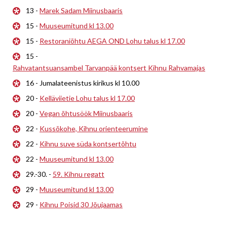
13 -
Marek Sadam Miinusbaaris
15 -
Muuseumitund kl 13.00
15 -
Restoraniõhtu AEGA OND Lohu talus kl 17.00
15 -
Rahvatantsuansambel Tarvanpää kontsert Kihnu Rahvamajas
16 - Jumalateenistus kirikus kl 10.00
20 -
Kelläviietie Lohu talus kl 17.00
20 -
Vegan õhtusöök Miinusbaaris
22 -
Kussõkohe, Kihnu orienteerumine
22 -
Kihnu suve süda kontsertõhtu
22 -
Muuseumitund kl 13.00
29.-30. -
59. Kihnu regatt
29 -
Muuseumitund kl 13.00
29 -
Kihnu Poisid 30 Jõujaamas