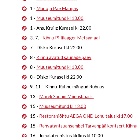
1 -
Manõja Päe Manijas
1 -
Muuseumitund kl 13.00
1 - Ans. Kruiiz Kurasel kl 22.00
3.-7. -
Kihnu Pillilaager Metsamaal
7 - Disko Kurasel kl 22.00
8 -
Kihnu avatud saunade päev
8 -
Muuseumitund kl 13.00
8 - Disko Kurasel kl 22.00
9.-11. - Kihnu-Ruhnu mängud Ruhnus
13 -
Marek Sadam Miinusbaaris
15 -
Muuseumitund kl 13.00
15 -
Restoraniõhtu AEGA OND Lohu talus kl 17.00
15 -
Rahvatantsuansambel Tarvanpää kontsert Kihn
16 - Jumalateenistus kirikus kl 10.00