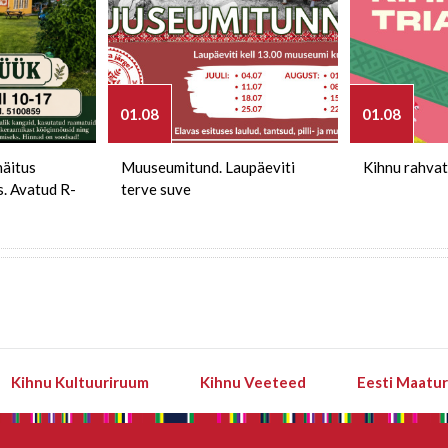
01.08
01.08
näitus
Muuseumitund. Laupäeviti
Kihnu rahvat
s. Avatud R-
terve suve
Kihnu Kultuuriruum
Kihnu Veeteed
Eesti Maatu