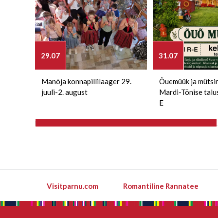
29.07
31.07
Manõja konnapillilaager 29.
Õuemüük ja mütsi
juuli-2. august
Mardi-Tõnise talu
E
Visitparnu.com
Romantiline Rannatee