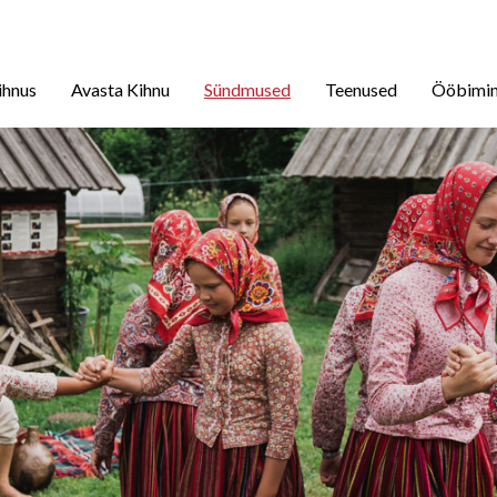
ihnus
Avasta Kihnu
Sündmused
Teenused
Ööbimi