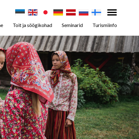
ne
Toit ja söögikohad
Seminarid
Turismiinfo