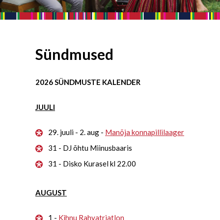
Sündmused
2026 SÜNDMUSTE KALENDER
JUULI
29. juuli - 2. aug -
Manõja konnapillilaager
31 - DJ õhtu Miinusbaaris
31 - Disko Kurasel kl 22.00
AUGUST
1 -
Kihnu Rahvatriatlon