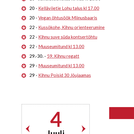
20 -
Kelläviietie Lohu talus kl 17.00
20 -
Vegan õhtusöök Miinusbaaris
22 -
Kussõkohe, Kihnu orienteerumine
22 -
Kihnu suve süda kontsertõhtu
22 -
Muuseumitund kl 13.00
29.-30. -
59. Kihnu regatt
29 -
Muuseumitund kl 13.00
29 -
Kihnu Poisid 30 Jõujaamas
4
Juuli