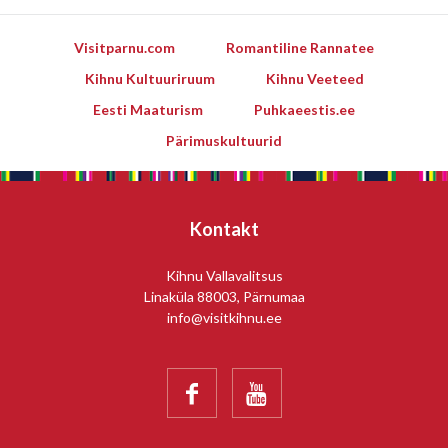
Visitparnu.com
Romantiline Rannatee
Kihnu Kultuuriruum
Kihnu Veeteed
Eesti Maaturism
Puhkaeestis.ee
Pärimuskultuurid
Kontakt
Kihnu Vallavalitsus
Linaküla 88003, Pärnumaa
info@visitkihnu.ee

