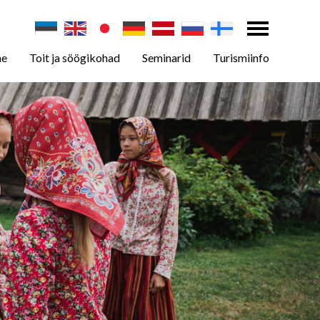
ne
Toit ja söögikohad
Seminarid
Turismiinfo