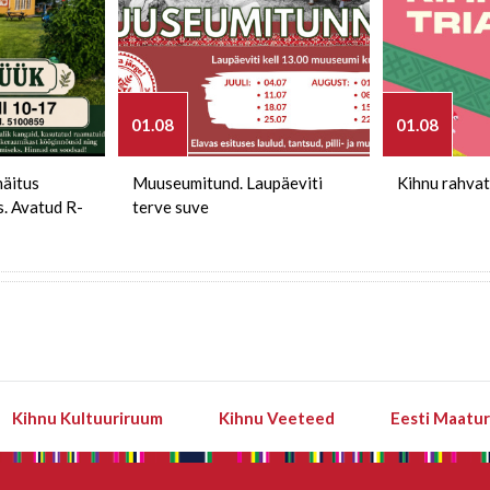
01.08
01.08
näitus
Muuseumitund. Laupäeviti
Kihnu rahvat
s. Avatud R-
terve suve
Kihnu Kultuuriruum
Kihnu Veeteed
Eesti Maatu