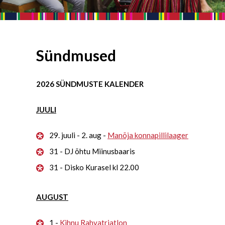
Sündmused
2026 SÜNDMUSTE KALENDER
JUULI
29. juuli - 2. aug -
Manõja konnapillilaager
31 - DJ õhtu Miinusbaaris
31 - Disko Kurasel kl 22.00
AUGUST
1 -
Kihnu Rahvatriatlon