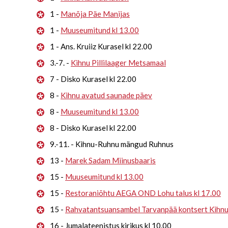
1 -
Manõja Päe Manijas
1 -
Muuseumitund kl 13.00
1 - Ans. Kruiiz Kurasel kl 22.00
3.-7. -
Kihnu Pillilaager Metsamaal
7 - Disko Kurasel kl 22.00
8 -
Kihnu avatud saunade päev
8 -
Muuseumitund kl 13.00
8 - Disko Kurasel kl 22.00
9.-11. - Kihnu-Ruhnu mängud Ruhnus
13 -
Marek Sadam Miinusbaaris
15 -
Muuseumitund kl 13.00
15 -
Restoraniõhtu AEGA OND Lohu talus kl 17.00
15 -
Rahvatantsuansambel Tarvanpää kontsert Kihn
16 - Jumalateenistus kirikus kl 10.00