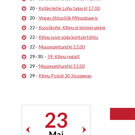
20 -
Kelläviietie Lohu talus kl 17.00
20 -
Vegan õhtusöök Miinusbaaris
22 -
Kussõkohe, Kihnu orienteerumine
22 -
Kihnu suve süda kontsertõhtu
22 -
Muuseumitund kl 13.00
29.-30. -
59. Kihnu regatt
29 -
Muuseumitund kl 13.00
29 -
Kihnu Poisid 30 Jõujaamas
23
Mai