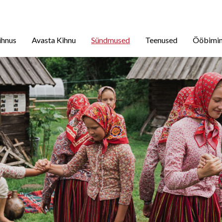
ihnus
Avasta Kihnu
Sündmused
Teenused
Ööbimi