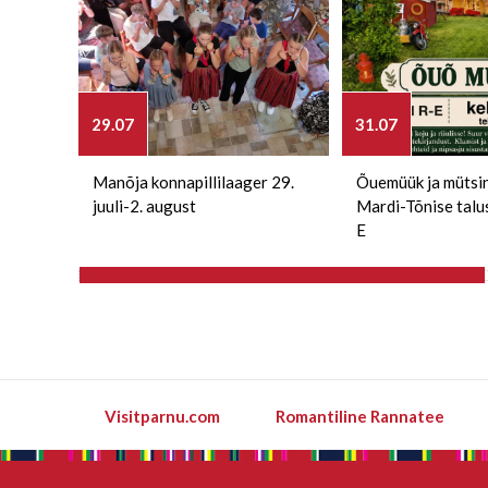
29.07
31.07
Manõja konnapillilaager 29.
Õuemüük ja mütsi
juuli-2. august
Mardi-Tõnise talu
E
Visitparnu.com
Romantiline Rannatee