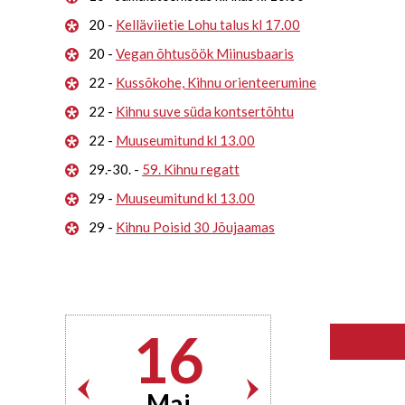
20 -
Kelläviietie Lohu talus kl 17.00
20 -
Vegan õhtusöök Miinusbaaris
22 -
Kussõkohe, Kihnu orienteerumine
22 -
Kihnu suve süda kontsertõhtu
22 -
Muuseumitund kl 13.00
29.-30. -
59. Kihnu regatt
29 -
Muuseumitund kl 13.00
29 -
Kihnu Poisid 30 Jõujaamas
16
Mai