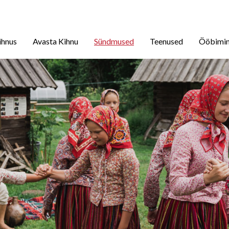
ihnus
Avasta Kihnu
Sündmused
Teenused
Ööbimi