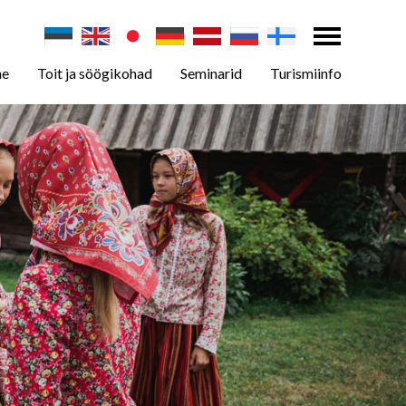
ne
Toit ja söögikohad
Seminarid
Turismiinfo