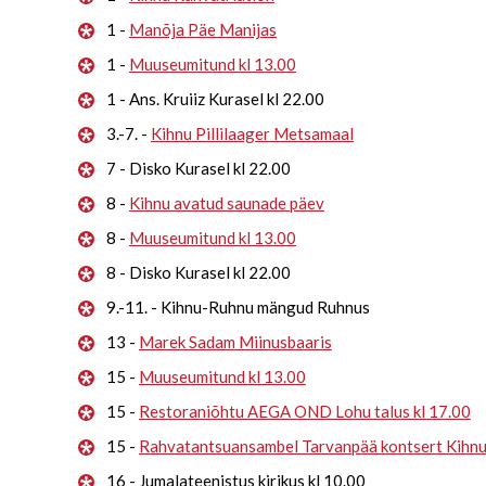
1 -
Manõja Päe Manijas
1 -
Muuseumitund kl 13.00
1 - Ans. Kruiiz Kurasel kl 22.00
3.-7. -
Kihnu Pillilaager Metsamaal
7 - Disko Kurasel kl 22.00
8 -
Kihnu avatud saunade päev
8 -
Muuseumitund kl 13.00
8 - Disko Kurasel kl 22.00
9.-11. - Kihnu-Ruhnu mängud Ruhnus
13 -
Marek Sadam Miinusbaaris
15 -
Muuseumitund kl 13.00
15 -
Restoraniõhtu AEGA OND Lohu talus kl 17.00
15 -
Rahvatantsuansambel Tarvanpää kontsert Kihn
16 - Jumalateenistus kirikus kl 10.00