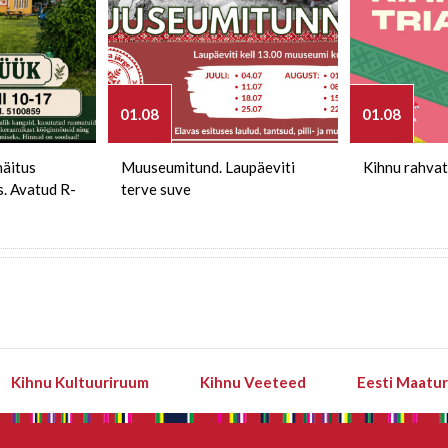
01.08
01.08
näitus
Muuseumitund. Laupäeviti
Kihnu rahvat
s. Avatud R-
terve suve
Kihnu Kultuuriruum
Kihnu Veeteed
Eesti Maatu