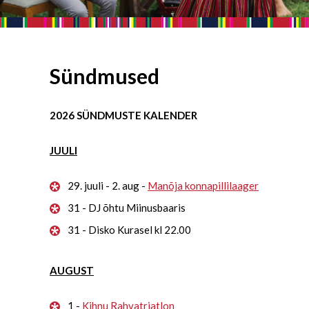
Sündmused
2026 SÜNDMUSTE KALENDER
JUULI
29. juuli - 2. aug -
Manõja konnapillilaager
31 - DJ õhtu Miinusbaaris
31 - Disko Kurasel kl 22.00
AUGUST
1 -
Kihnu Rahvatriatlon