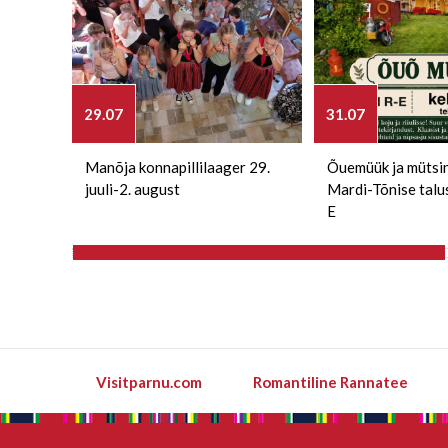
29.07
31.07
Manõja konnapillilaager 29.
Õuemüük ja mütsi
juuli-2. august
Mardi-Tõnise talu
E
Visitparnu.com
Romantiline Rannatee