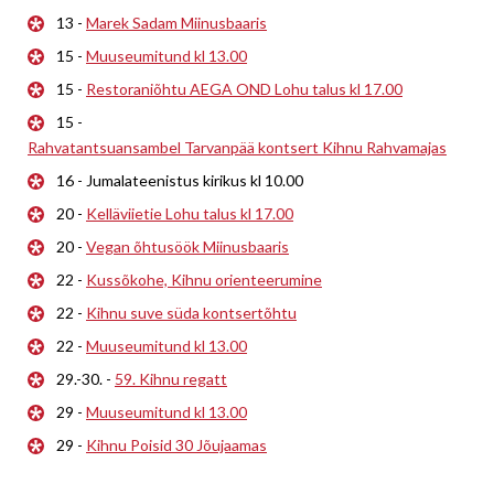
13 -
Marek Sadam Miinusbaaris
15 -
Muuseumitund kl 13.00
15 -
Restoraniõhtu AEGA OND Lohu talus kl 17.00
15 -
Rahvatantsuansambel Tarvanpää kontsert Kihnu Rahvamajas
16 - Jumalateenistus kirikus kl 10.00
20 -
Kelläviietie Lohu talus kl 17.00
20 -
Vegan õhtusöök Miinusbaaris
22 -
Kussõkohe, Kihnu orienteerumine
22 -
Kihnu suve süda kontsertõhtu
22 -
Muuseumitund kl 13.00
29.-30. -
59. Kihnu regatt
29 -
Muuseumitund kl 13.00
29 -
Kihnu Poisid 30 Jõujaamas