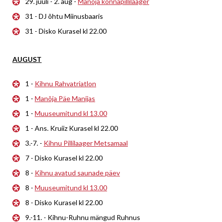
29. juuli - 2. aug -
Manõja konnapillilaager
31 - DJ õhtu Miinusbaaris
31 - Disko Kurasel kl 22.00
AUGUST
1 -
Kihnu Rahvatriatlon
1 -
Manõja Päe Manijas
1 -
Muuseumitund kl 13.00
1 - Ans. Kruiiz Kurasel kl 22.00
3.-7. -
Kihnu Pillilaager Metsamaal
7 - Disko Kurasel kl 22.00
8 -
Kihnu avatud saunade päev
8 -
Muuseumitund kl 13.00
8 - Disko Kurasel kl 22.00
9.-11. - Kihnu-Ruhnu mängud Ruhnus