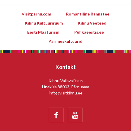
Visitparnu.com
Romantiline Rannatee
Kihnu Kultuuriruum
Kihnu Veeteed
Eesti Maaturism
Puhkaeestis.ee
Pärimuskultuurid
Kontakt
Kihnu Vallavalitsus
Linaküla 88003, Pärnumaa
info@visitkihnu.ee

