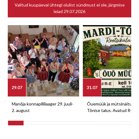
Valitud kuupäeval ühtegi olulist sündmust ei ole, järgmise
leiad
29.07.2026
29.07
31.07
Manõja konnapillilaager 29. juuli-
Õuemüük ja mütsinäitus M
2. august
Tõnise talus. Avatud R-E