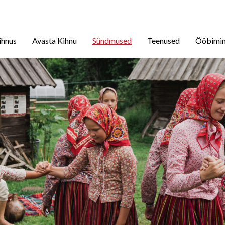
ihnus
Avasta Kihnu
Sündmused
Teenused
Ööbimi