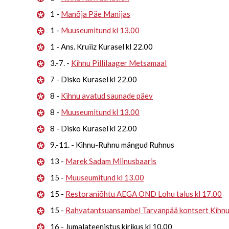
1 -
Manõja Päe Manijas
1 -
Muuseumitund kl 13.00
1 - Ans. Kruiiz Kurasel kl 22.00
3.-7. -
Kihnu Pillilaager Metsamaal
7 - Disko Kurasel kl 22.00
8 -
Kihnu avatud saunade päev
8 -
Muuseumitund kl 13.00
8 - Disko Kurasel kl 22.00
9.-11. - Kihnu-Ruhnu mängud Ruhnus
13 -
Marek Sadam Miinusbaaris
15 -
Muuseumitund kl 13.00
15 -
Restoraniõhtu AEGA OND Lohu talus kl 17.00
15 -
Rahvatantsuansambel Tarvanpää kontsert Kihn
16 - Jumalateenistus kirikus kl 10.00