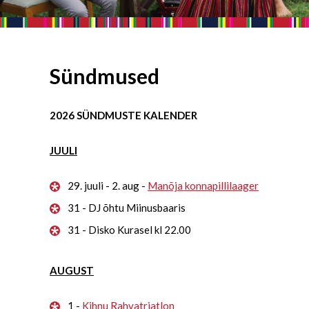
Sündmused
2026 SÜNDMUSTE KALENDER
JUULI
29. juuli - 2. aug -
Manõja konnapillilaager
31 - DJ õhtu Miinusbaaris
31 - Disko Kurasel kl 22.00
AUGUST
1 -
Kihnu Rahvatriatlon