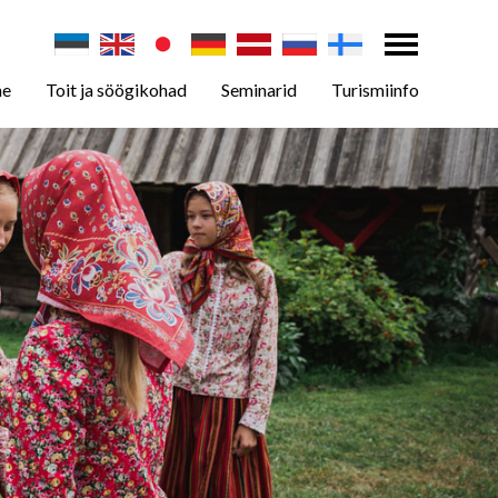
ne
Toit ja söögikohad
Seminarid
Turismiinfo