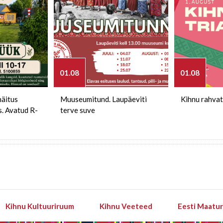
01.08
01.08
näitus
Muuseumitund. Laupäeviti
Kihnu rahvat
s. Avatud R-
terve suve
Kihnu Kultuuriruum
Kihnu Veeteed
Eesti Maatu