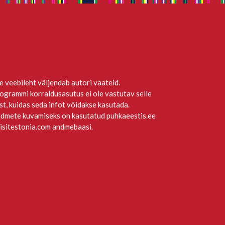
e veebileht väljendab autori vaateid.
ogrammi korraldusasutus ei ole vastutav selle
st, kuidas seda infot võidakse kasutada.
dmete kuvamiseks on kasutatud puhkaeestis.ee
visitestonia.com andmebaasi.