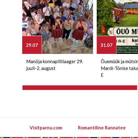
29.07
31.07
Manõja konnapillilaager 29.
Õuemüük ja mütsi
juuli-2. august
Mardi-Tõnise talu
E
Visitparnu.com
Romantiline Rannatee