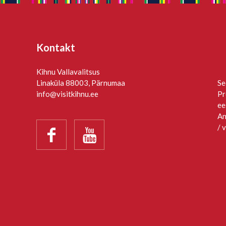
Kontakt
Kihnu Vallavalitsus
Linaküla 88003, Pärnumaa
Se
info@visitkihnu.ee
Pr
ee
An
/ 

