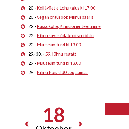
20 -
Kelläviietie Lohu talus kl 17.00
20 -
Vegan õhtusöök Miinusbaaris
22 -
Kussõkohe, Kihnu orienteerumine
22 -
Kihnu suve süda kontsertõhtu
22 -
Muuseumitund kl 13.00
29.-30. -
59. Kihnu regatt
29 -
Muuseumitund kl 13.00
29 -
Kihnu Poisid 30 Jõujaamas
18
Oktoober