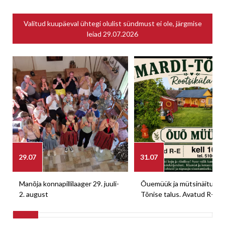
Valitud kuupäeval ühtegi olulist sündmust ei ole, järgmise
leiad
29.07.2026
29.07
31.07
Manõja konnapillilaager 29. juuli-
Õuemüük ja mütsinäitus M
2. august
Tõnise talus. Avatud R-E