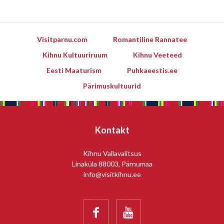
Visitparnu.com
Romantiline Rannatee
Kihnu Kultuuriruum
Kihnu Veeteed
Eesti Maaturism
Puhkaeestis.ee
Pärimuskultuurid
Kontakt
Kihnu Vallavalitsus
Linaküla 88003, Pärnumaa
info@visitkihnu.ee

