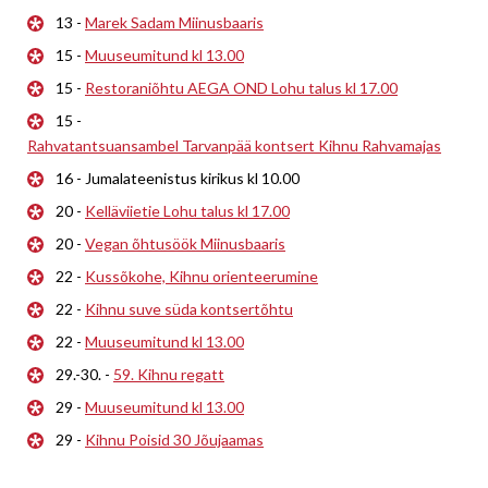
13 -
Marek Sadam Miinusbaaris
15 -
Muuseumitund kl 13.00
15 -
Restoraniõhtu AEGA OND Lohu talus kl 17.00
15 -
Rahvatantsuansambel Tarvanpää kontsert Kihnu Rahvamajas
16 - Jumalateenistus kirikus kl 10.00
20 -
Kelläviietie Lohu talus kl 17.00
20 -
Vegan õhtusöök Miinusbaaris
22 -
Kussõkohe, Kihnu orienteerumine
22 -
Kihnu suve süda kontsertõhtu
22 -
Muuseumitund kl 13.00
29.-30. -
59. Kihnu regatt
29 -
Muuseumitund kl 13.00
29 -
Kihnu Poisid 30 Jõujaamas