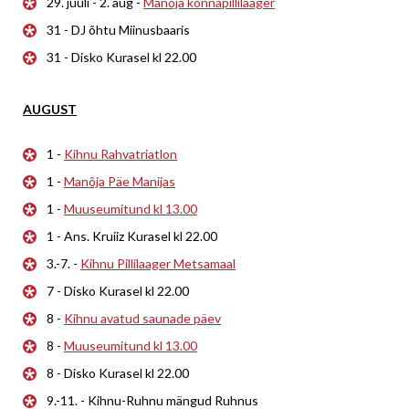
29. juuli - 2. aug -
Manõja konnapillilaager
31 - DJ õhtu Miinusbaaris
31 - Disko Kurasel kl 22.00
AUGUST
1 -
Kihnu Rahvatriatlon
1 -
Manõja Päe Manijas
1 -
Muuseumitund kl 13.00
1 - Ans. Kruiiz Kurasel kl 22.00
3.-7. -
Kihnu Pillilaager Metsamaal
7 - Disko Kurasel kl 22.00
8 -
Kihnu avatud saunade päev
8 -
Muuseumitund kl 13.00
8 - Disko Kurasel kl 22.00
9.-11. - Kihnu-Ruhnu mängud Ruhnus