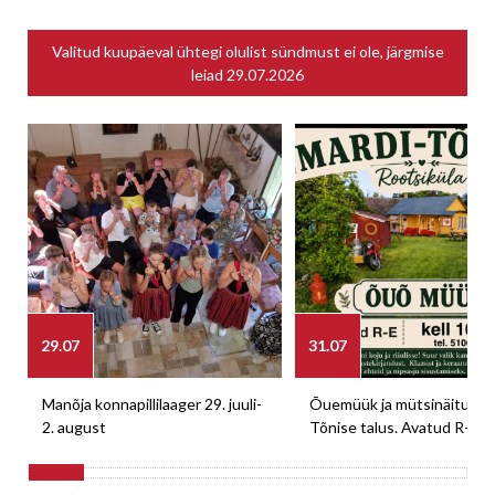
Valitud kuupäeval ühtegi olulist sündmust ei ole, järgmise
leiad
29.07.2026
29.07
31.07
Manõja konnapillilaager 29. juuli-
Õuemüük ja mütsinäitus M
2. august
Tõnise talus. Avatud R-E