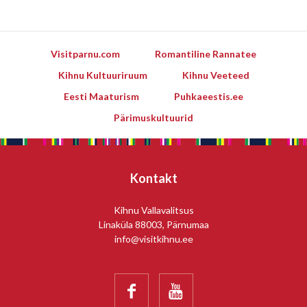
Visitparnu.com
Romantiline Rannatee
Kihnu Kultuuriruum
Kihnu Veeteed
Eesti Maaturism
Puhkaeestis.ee
Pärimuskultuurid
Kontakt
Kihnu Vallavalitsus
Linaküla 88003, Pärnumaa
info@visitkihnu.ee

