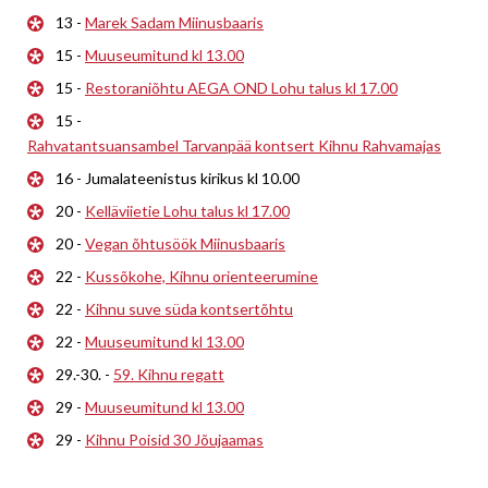
13 -
Marek Sadam Miinusbaaris
15 -
Muuseumitund kl 13.00
15 -
Restoraniõhtu AEGA OND Lohu talus kl 17.00
15 -
Rahvatantsuansambel Tarvanpää kontsert Kihnu Rahvamajas
16 - Jumalateenistus kirikus kl 10.00
20 -
Kelläviietie Lohu talus kl 17.00
20 -
Vegan õhtusöök Miinusbaaris
22 -
Kussõkohe, Kihnu orienteerumine
22 -
Kihnu suve süda kontsertõhtu
22 -
Muuseumitund kl 13.00
29.-30. -
59. Kihnu regatt
29 -
Muuseumitund kl 13.00
29 -
Kihnu Poisid 30 Jõujaamas