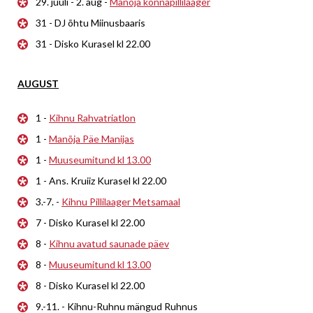
29. juuli - 2. aug -
Manõja konnapillilaager
31 - DJ õhtu Miinusbaaris
31 - Disko Kurasel kl 22.00
AUGUST
1 -
Kihnu Rahvatriatlon
1 -
Manõja Päe Manijas
1 -
Muuseumitund kl 13.00
1 - Ans. Kruiiz Kurasel kl 22.00
3.-7. -
Kihnu Pillilaager Metsamaal
7 - Disko Kurasel kl 22.00
8 -
Kihnu avatud saunade päev
8 -
Muuseumitund kl 13.00
8 - Disko Kurasel kl 22.00
9.-11. - Kihnu-Ruhnu mängud Ruhnus