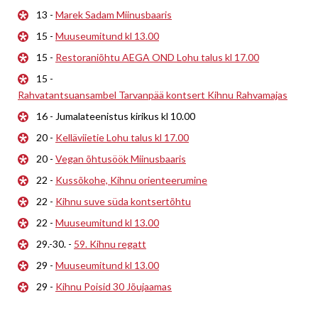
13 -
Marek Sadam Miinusbaaris
15 -
Muuseumitund kl 13.00
15 -
Restoraniõhtu AEGA OND Lohu talus kl 17.00
15 -
Rahvatantsuansambel Tarvanpää kontsert Kihnu Rahvamajas
16 - Jumalateenistus kirikus kl 10.00
20 -
Kelläviietie Lohu talus kl 17.00
20 -
Vegan õhtusöök Miinusbaaris
22 -
Kussõkohe, Kihnu orienteerumine
22 -
Kihnu suve süda kontsertõhtu
22 -
Muuseumitund kl 13.00
29.-30. -
59. Kihnu regatt
29 -
Muuseumitund kl 13.00
29 -
Kihnu Poisid 30 Jõujaamas