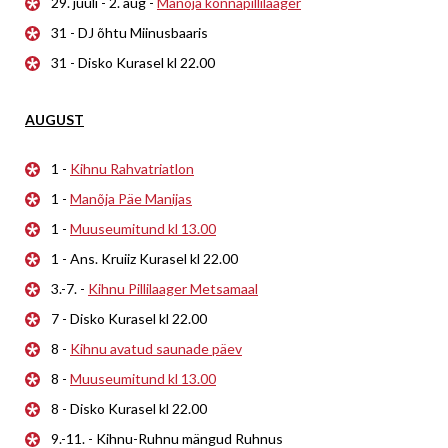
29. juuli - 2. aug -
Manõja konnapillilaager
31 - DJ õhtu Miinusbaaris
31 - Disko Kurasel kl 22.00
AUGUST
1 -
Kihnu Rahvatriatlon
1 -
Manõja Päe Manijas
1 -
Muuseumitund kl 13.00
1 - Ans. Kruiiz Kurasel kl 22.00
3.-7. -
Kihnu Pillilaager Metsamaal
7 - Disko Kurasel kl 22.00
8 -
Kihnu avatud saunade päev
8 -
Muuseumitund kl 13.00
8 - Disko Kurasel kl 22.00
9.-11. - Kihnu-Ruhnu mängud Ruhnus