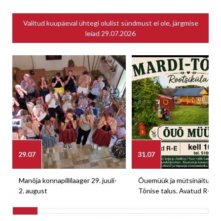
Valitud kuupäeval ühtegi olulist sündmust ei ole, järgmise
leiad
29.07.2026
29.07
31.07
Manõja konnapillilaager 29. juuli-
Õuemüük ja mütsinäitus M
2. august
Tõnise talus. Avatud R-E