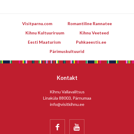
Visitparnu.com
Romantiline Rannatee
Kihnu Kultuuriruum
Kihnu Veeteed
Eesti Maaturism
Puhkaeestis.ee
Pärimuskultuurid
Kontakt
Kihnu Vallavalitsus
Linaküla 88003, Pärnumaa
info@visitkihnu.ee

