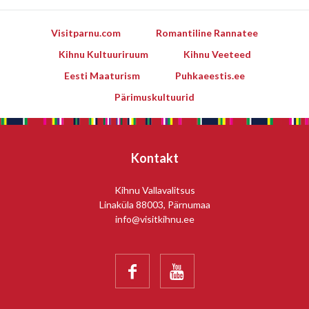
Visitparnu.com
Romantiline Rannatee
Kihnu Kultuuriruum
Kihnu Veeteed
Eesti Maaturism
Puhkaeestis.ee
Pärimuskultuurid
Kontakt
Kihnu Vallavalitsus
Linaküla 88003, Pärnumaa
info@visitkihnu.ee

