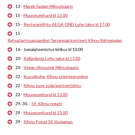
13 -
Marek Sadam Miinusbaaris
15 -
Muuseumitund kl 13.00
15 -
Restoraniõhtu AEGA OND Lohu talus kl 17.00
15 -
Rahvatantsuansambel Tarvanpää kontsert Kihnu Rahvamajas
16 - Jumalateenistus kirikus kl 10.00
20 -
Kelläviietie Lohu talus kl 17.00
20 -
Vegan õhtusöök Miinusbaaris
22 -
Kussõkohe, Kihnu orienteerumine
22 -
Kihnu suve süda kontsertõhtu
22 -
Muuseumitund kl 13.00
29.-30. -
59. Kihnu regatt
29 -
Muuseumitund kl 13.00
29 -
Kihnu Poisid 30 Jõujaamas