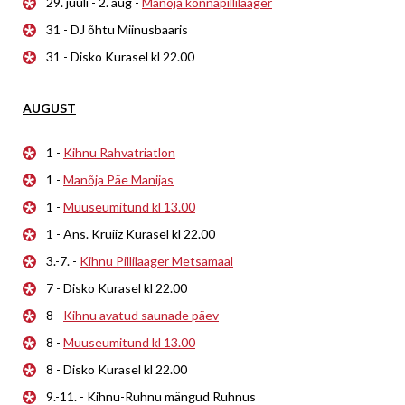
29. juuli - 2. aug -
Manõja konnapillilaager
31 - DJ õhtu Miinusbaaris
31 - Disko Kurasel kl 22.00
AUGUST
1 -
Kihnu Rahvatriatlon
1 -
Manõja Päe Manijas
1 -
Muuseumitund kl 13.00
1 - Ans. Kruiiz Kurasel kl 22.00
3.-7. -
Kihnu Pillilaager Metsamaal
7 - Disko Kurasel kl 22.00
8 -
Kihnu avatud saunade päev
8 -
Muuseumitund kl 13.00
8 - Disko Kurasel kl 22.00
9.-11. - Kihnu-Ruhnu mängud Ruhnus