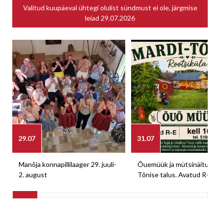
Valitud kuupäeval ühtegi olulist sündmust ei ole, järgmise
leiad
29.07.2026
29.07
31.07
Manõja konnapillilaager 29. juuli-
Õuemüük ja mütsinäitus M
2. august
Tõnise talus. Avatud R-E