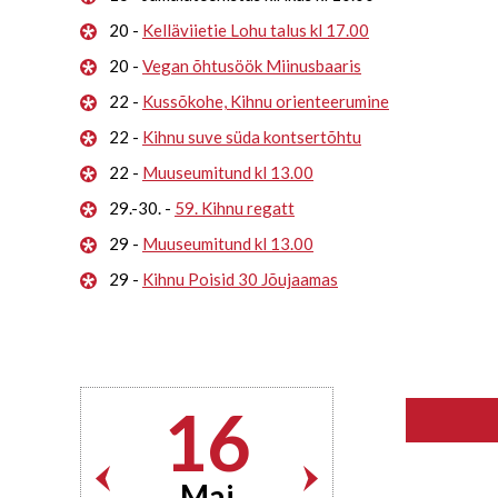
20 -
Kelläviietie Lohu talus kl 17.00
20 -
Vegan õhtusöök Miinusbaaris
22 -
Kussõkohe, Kihnu orienteerumine
22 -
Kihnu suve süda kontsertõhtu
22 -
Muuseumitund kl 13.00
29.-30. -
59. Kihnu regatt
29 -
Muuseumitund kl 13.00
29 -
Kihnu Poisid 30 Jõujaamas
16
Mai