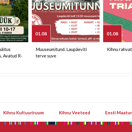
01.08
01.08
näitus
Muuseumitund. Laupäeviti
Kihnu rahvat
s. Avatud R-
terve suve
Kihnu Kultuuriruum
Kihnu Veeteed
Eesti Maatu