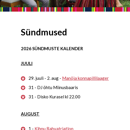
Sündmused
2026 SÜNDMUSTE KALENDER
JUULI
29. juuli - 2. aug -
Manõja konnapillilaager
31 - DJ õhtu Miinusbaaris
31 - Disko Kurasel kl 22.00
AUGUST
1 -
Kihnu Rahvatriatlon