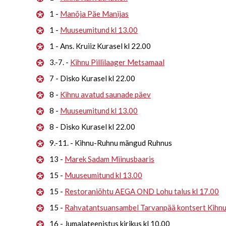
1 -
Manõja Päe Manijas
1 -
Muuseumitund kl 13.00
1 - Ans. Kruiiz Kurasel kl 22.00
3.-7. -
Kihnu Pillilaager Metsamaal
7 - Disko Kurasel kl 22.00
8 -
Kihnu avatud saunade päev
8 -
Muuseumitund kl 13.00
8 - Disko Kurasel kl 22.00
9.-11. - Kihnu-Ruhnu mängud Ruhnus
13 -
Marek Sadam Miinusbaaris
15 -
Muuseumitund kl 13.00
15 -
Restoraniõhtu AEGA OND Lohu talus kl 17.00
15 -
Rahvatantsuansambel Tarvanpää kontsert Kihn
16 - Jumalateenistus kirikus kl 10.00