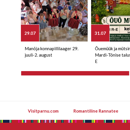
29.07
31.07
Manõja konnapillilaager 29.
Õuemüük ja mütsi
juuli-2. august
Mardi-Tõnise talu
E
Visitparnu.com
Romantiline Rannatee