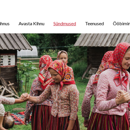
ihnus
Avasta Kihnu
Sündmused
Teenused
Ööbimi