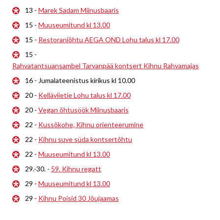
13 -
Marek Sadam Miinusbaaris
15 -
Muuseumitund kl 13.00
15 -
Restoraniõhtu AEGA OND Lohu talus kl 17.00
15 -
Rahvatantsuansambel Tarvanpää kontsert Kihnu Rahvamajas
16 - Jumalateenistus kirikus kl 10.00
20 -
Kelläviietie Lohu talus kl 17.00
20 -
Vegan õhtusöök Miinusbaaris
22 -
Kussõkohe, Kihnu orienteerumine
22 -
Kihnu suve süda kontsertõhtu
22 -
Muuseumitund kl 13.00
29.-30. -
59. Kihnu regatt
29 -
Muuseumitund kl 13.00
29 -
Kihnu Poisid 30 Jõujaamas