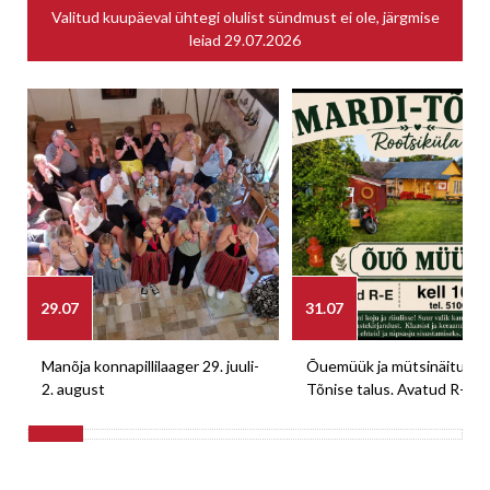
Valitud kuupäeval ühtegi olulist sündmust ei ole, järgmise
leiad
29.07.2026
29.07
31.07
Manõja konnapillilaager 29. juuli-
Õuemüük ja mütsinäitus M
2. august
Tõnise talus. Avatud R-E