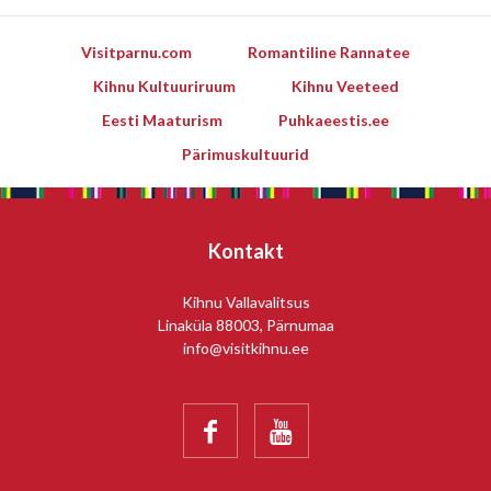
Visitparnu.com
Romantiline Rannatee
Kihnu Kultuuriruum
Kihnu Veeteed
Eesti Maaturism
Puhkaeestis.ee
Pärimuskultuurid
Kontakt
Kihnu Vallavalitsus
Linaküla 88003, Pärnumaa
info@visitkihnu.ee

