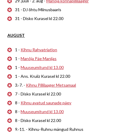
29. juuli - 2. aug -
Manõja konnapillilaager
31 - DJ õhtu Miinusbaaris
31 - Disko Kurasel kl 22.00
AUGUST
1 -
Kihnu Rahvatriatlon
1 -
Manõja Päe Manijas
1 -
Muuseumitund kl 13.00
1 - Ans. Kruiiz Kurasel kl 22.00
3.-7. -
Kihnu Pillilaager Metsamaal
7 - Disko Kurasel kl 22.00
8 -
Kihnu avatud saunade päev
8 -
Muuseumitund kl 13.00
8 - Disko Kurasel kl 22.00
9.-11. - Kihnu-Ruhnu mängud Ruhnus