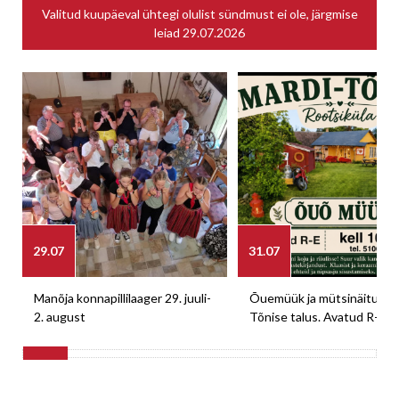
Valitud kuupäeval ühtegi olulist sündmust ei ole, järgmise
leiad
29.07.2026
29.07
31.07
Manõja konnapillilaager 29. juuli-
Õuemüük ja mütsinäitus M
2. august
Tõnise talus. Avatud R-E