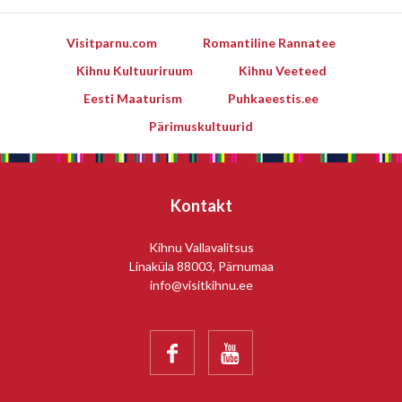
Visitparnu.com
Romantiline Rannatee
Kihnu Kultuuriruum
Kihnu Veeteed
Eesti Maaturism
Puhkaeestis.ee
Pärimuskultuurid
Kontakt
Kihnu Vallavalitsus
Linaküla 88003, Pärnumaa
info@visitkihnu.ee

