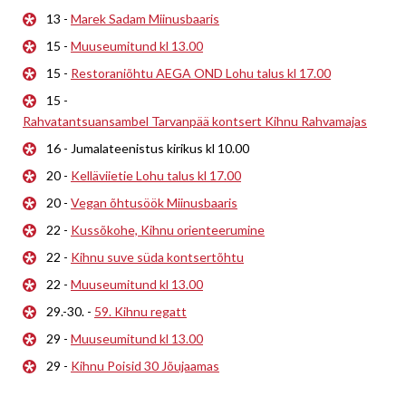
13 -
Marek Sadam Miinusbaaris
15 -
Muuseumitund kl 13.00
15 -
Restoraniõhtu AEGA OND Lohu talus kl 17.00
15 -
Rahvatantsuansambel Tarvanpää kontsert Kihnu Rahvamajas
16 - Jumalateenistus kirikus kl 10.00
20 -
Kelläviietie Lohu talus kl 17.00
20 -
Vegan õhtusöök Miinusbaaris
22 -
Kussõkohe, Kihnu orienteerumine
22 -
Kihnu suve süda kontsertõhtu
22 -
Muuseumitund kl 13.00
29.-30. -
59. Kihnu regatt
29 -
Muuseumitund kl 13.00
29 -
Kihnu Poisid 30 Jõujaamas