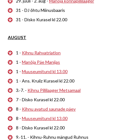
29. juuli - 2. aug -
Manõja konnapillilaager
31 - DJ õhtu Miinusbaaris
31 - Disko Kurasel kl 22.00
AUGUST
1 -
Kihnu Rahvatriatlon
1 -
Manõja Päe Manijas
1 -
Muuseumitund kl 13.00
1 - Ans. Kruiiz Kurasel kl 22.00
3.-7. -
Kihnu Pillilaager Metsamaal
7 - Disko Kurasel kl 22.00
8 -
Kihnu avatud saunade päev
8 -
Muuseumitund kl 13.00
8 - Disko Kurasel kl 22.00
9.-11. - Kihnu-Ruhnu mängud Ruhnus