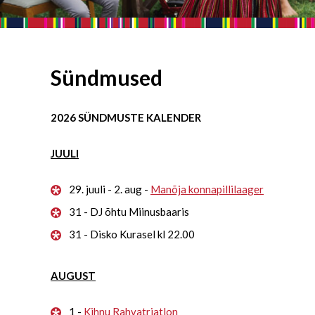
Sündmused
2026 SÜNDMUSTE KALENDER
JUULI
29. juuli - 2. aug -
Manõja konnapillilaager
31 - DJ õhtu Miinusbaaris
31 - Disko Kurasel kl 22.00
AUGUST
1 -
Kihnu Rahvatriatlon