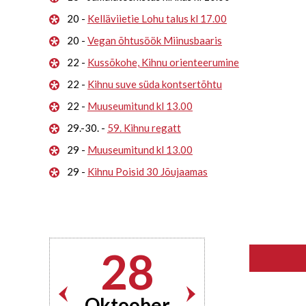
20 -
Kelläviietie Lohu talus kl 17.00
20 -
Vegan õhtusöök Miinusbaaris
22 -
Kussõkohe, Kihnu orienteerumine
22 -
Kihnu suve süda kontsertõhtu
22 -
Muuseumitund kl 13.00
29.-30. -
59. Kihnu regatt
29 -
Muuseumitund kl 13.00
29 -
Kihnu Poisid 30 Jõujaamas
28
Oktoober