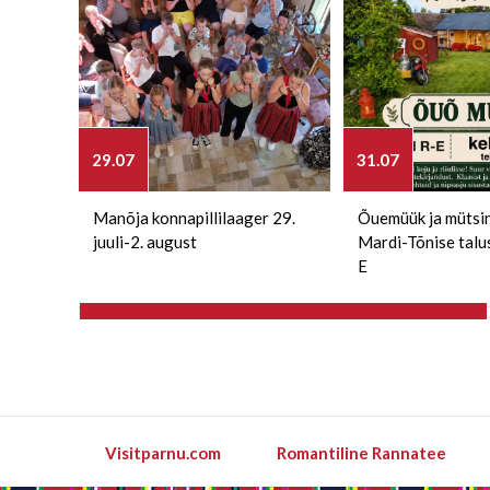
29.07
31.07
Manõja konnapillilaager 29.
Õuemüük ja mütsi
juuli-2. august
Mardi-Tõnise talu
E
Visitparnu.com
Romantiline Rannatee