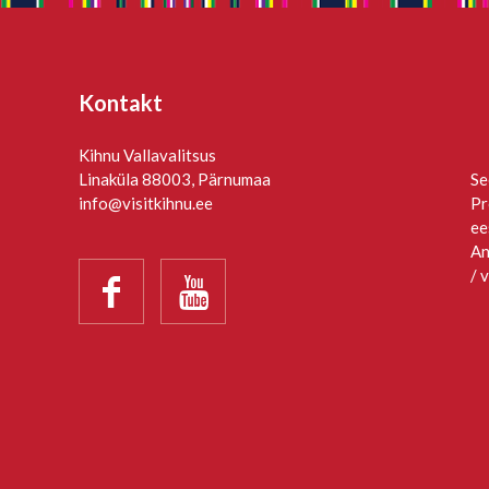
Kontakt
Kihnu Vallavalitsus
Linaküla 88003, Pärnumaa
Se
info@visitkihnu.ee
Pr
ee
An
/ 

