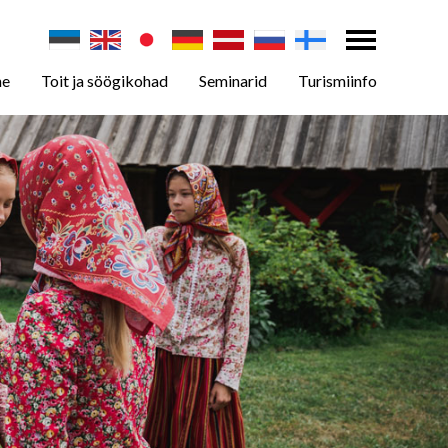
ne
Toit ja söögikohad
Seminarid
Turismiinfo