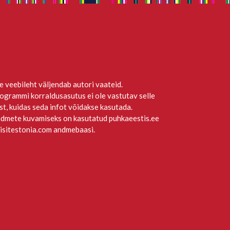
e veebileht väljendab autori vaateid.
ogrammi korraldusasutus ei ole vastutav selle
st, kuidas seda infot võidakse kasutada.
dmete kuvamiseks on kasutatud puhkaeestis.ee
visitestonia.com andmebaasi.