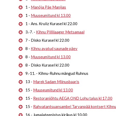
1 -
Manõja Päe Manijas
1 -
Muuseumitund kl 13.00
1 - Ans. Kruiiz Kurasel kl 22.00
3.-7. -
Kihnu Pillilaager Metsamaal
7 - Disko Kurasel kl 22.00
8 -
Kihnu avatud saunade päev
8 -
Muuseumitund kl 13.00
8 - Disko Kurasel kl 22.00
9.-11. - Kihnu-Ruhnu mängud Ruhnus
13 -
Marek Sadam Miinusbaaris
15 -
Muuseumitund kl 13.00
15 -
Restoraniõhtu AEGA OND Lohu talus kl 17.00
15 -
Rahvatantsuansambel Tarvanpää kontsert Kihn
16 - Jumalateenistus kirikus kl 10.00