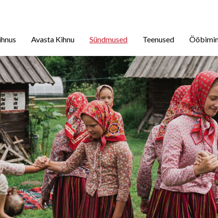
ihnus
Avasta Kihnu
Sündmused
Teenused
Ööbimi