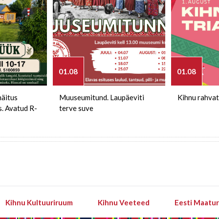
01.08
01.08
näitus
Muuseumitund. Laupäeviti
Kihnu rahvat
s. Avatud R-
terve suve
Kihnu Kultuuriruum
Kihnu Veeteed
Eesti Maatu