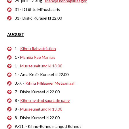
29. juuli - 2. aug -
Manõja konnapillilaager
31 - DJ õhtu Miinusbaaris
31 - Disko Kurasel kl 22.00
AUGUST
1 -
Kihnu Rahvatriatlon
1 -
Manõja Päe Manijas
1 -
Muuseumitund kl 13.00
1 - Ans. Kruiiz Kurasel kl 22.00
3.-7. -
Kihnu Pillilaager Metsamaal
7 - Disko Kurasel kl 22.00
8 -
Kihnu avatud saunade päev
8 -
Muuseumitund kl 13.00
8 - Disko Kurasel kl 22.00
9.-11. - Kihnu-Ruhnu mängud Ruhnus