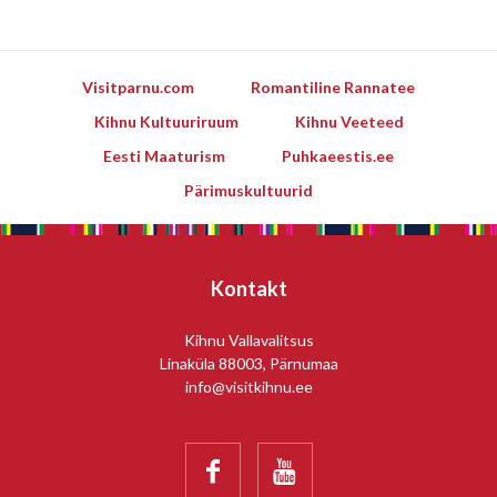
Visitparnu.com
Romantiline Rannatee
Kihnu Kultuuriruum
Kihnu Veeteed
Eesti Maaturism
Puhkaeestis.ee
Pärimuskultuurid
Kontakt
Kihnu Vallavalitsus
Linaküla 88003, Pärnumaa
info@visitkihnu.ee

