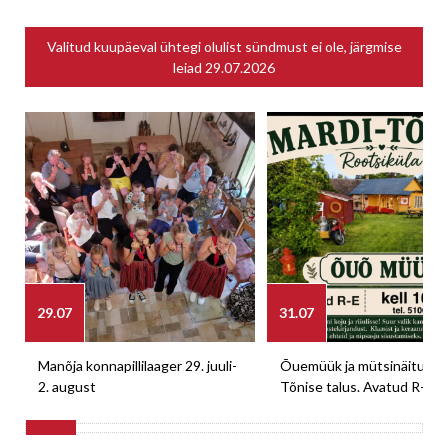
Valitud kuupäeval ühtegi olulist sündmust ei ole, järgmise
leiad
29.07.2026
29.07
31.07
Manõja konnapillilaager 29. juuli-
Õuemüük ja mütsinäitus M
2. august
Tõnise talus. Avatud R-E