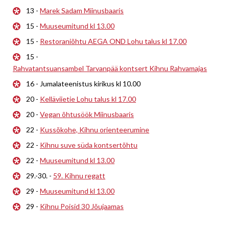
13 -
Marek Sadam Miinusbaaris
15 -
Muuseumitund kl 13.00
15 -
Restoraniõhtu AEGA OND Lohu talus kl 17.00
15 -
Rahvatantsuansambel Tarvanpää kontsert Kihnu Rahvamajas
16 - Jumalateenistus kirikus kl 10.00
20 -
Kelläviietie Lohu talus kl 17.00
20 -
Vegan õhtusöök Miinusbaaris
22 -
Kussõkohe, Kihnu orienteerumine
22 -
Kihnu suve süda kontsertõhtu
22 -
Muuseumitund kl 13.00
29.-30. -
59. Kihnu regatt
29 -
Muuseumitund kl 13.00
29 -
Kihnu Poisid 30 Jõujaamas