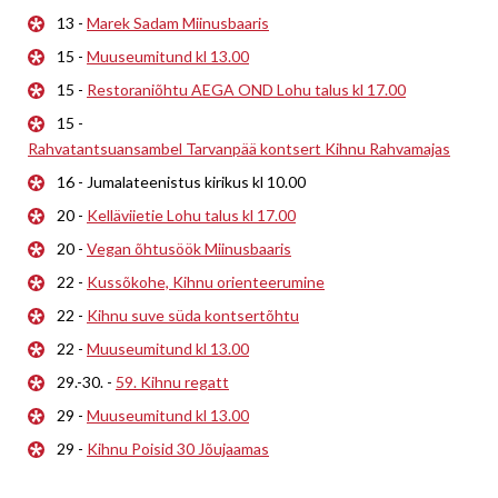
13 -
Marek Sadam Miinusbaaris
15 -
Muuseumitund kl 13.00
15 -
Restoraniõhtu AEGA OND Lohu talus kl 17.00
15 -
Rahvatantsuansambel Tarvanpää kontsert Kihnu Rahvamajas
16 - Jumalateenistus kirikus kl 10.00
20 -
Kelläviietie Lohu talus kl 17.00
20 -
Vegan õhtusöök Miinusbaaris
22 -
Kussõkohe, Kihnu orienteerumine
22 -
Kihnu suve süda kontsertõhtu
22 -
Muuseumitund kl 13.00
29.-30. -
59. Kihnu regatt
29 -
Muuseumitund kl 13.00
29 -
Kihnu Poisid 30 Jõujaamas