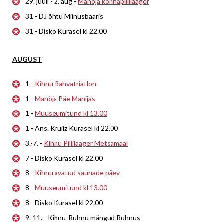
29. juuli - 2. aug -
Manõja konnapillilaager
31 - DJ õhtu Miinusbaaris
31 - Disko Kurasel kl 22.00
AUGUST
1 -
Kihnu Rahvatriatlon
1 -
Manõja Päe Manijas
1 -
Muuseumitund kl 13.00
1 - Ans. Kruiiz Kurasel kl 22.00
3.-7. -
Kihnu Pillilaager Metsamaal
7 - Disko Kurasel kl 22.00
8 -
Kihnu avatud saunade päev
8 -
Muuseumitund kl 13.00
8 - Disko Kurasel kl 22.00
9.-11. - Kihnu-Ruhnu mängud Ruhnus