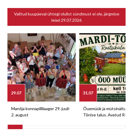
Valitud kuupäeval ühtegi olulist sündmust ei ole, järgmise
leiad
29.07.2026
29.07
31.07
Manõja konnapillilaager 29. juuli-
Õuemüük ja mütsinäitus M
2. august
Tõnise talus. Avatud R-E