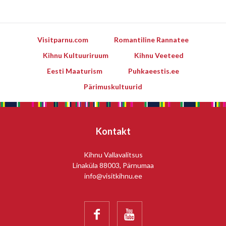
Visitparnu.com
Romantiline Rannatee
Kihnu Kultuuriruum
Kihnu Veeteed
Eesti Maaturism
Puhkaeestis.ee
Pärimuskultuurid
Kontakt
Kihnu Vallavalitsus
Linaküla 88003, Pärnumaa
info@visitkihnu.ee

