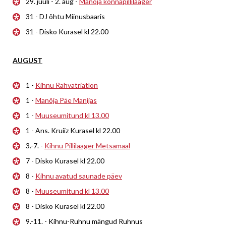
29. juuli - 2. aug -
Manõja konnapillilaager
31 - DJ õhtu Miinusbaaris
31 - Disko Kurasel kl 22.00
AUGUST
1 -
Kihnu Rahvatriatlon
1 -
Manõja Päe Manijas
1 -
Muuseumitund kl 13.00
1 - Ans. Kruiiz Kurasel kl 22.00
3.-7. -
Kihnu Pillilaager Metsamaal
7 - Disko Kurasel kl 22.00
8 -
Kihnu avatud saunade päev
8 -
Muuseumitund kl 13.00
8 - Disko Kurasel kl 22.00
9.-11. - Kihnu-Ruhnu mängud Ruhnus