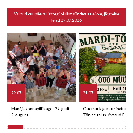
Valitud kuupäeval ühtegi olulist sündmust ei ole, järgmise
leiad
29.07.2026
29.07
31.07
Manõja konnapillilaager 29. juuli-
Õuemüük ja mütsinäitus M
2. august
Tõnise talus. Avatud R-E