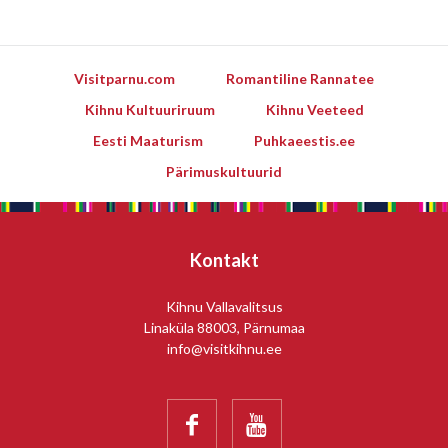
Visitparnu.com
Romantiline Rannatee
Kihnu Kultuuriruum
Kihnu Veeteed
Eesti Maaturism
Puhkaeestis.ee
Pärimuskultuurid
Kontakt
Kihnu Vallavalitsus
Linaküla 88003, Pärnumaa
info@visitkihnu.ee

