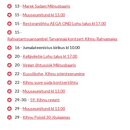
13 -
Marek Sadam Miinusbaaris
15 -
Muuseumitund kl 13.00
15 -
Restoraniõhtu AEGA OND Lohu talus kl 17.00
15 -
Rahvatantsuansambel Tarvanpää kontsert Kihnu Rahvamajas
16 - Jumalateenistus kirikus kl 10.00
20 -
Kelläviietie Lohu talus kl 17.00
20 -
Vegan õhtusöök Miinusbaaris
22 -
Kussõkohe, Kihnu orienteerumine
22 -
Kihnu suve süda kontsertõhtu
22 -
Muuseumitund kl 13.00
29.-30. -
59. Kihnu regatt
29 -
Muuseumitund kl 13.00
29 -
Kihnu Poisid 30 Jõujaamas