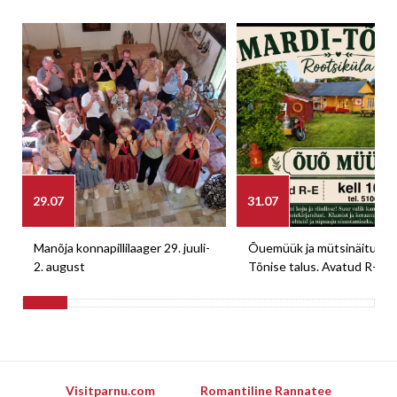
29.07
31.07
Manõja konnapillilaager 29. juuli-
Õuemüük ja mütsinäitus M
2. august
Tõnise talus. Avatud R-E
Visitparnu.com
Romantiline Rannatee