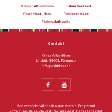
Kihnu Kultuuriruum
Kihnu Veeteed
Eesti Maaturism
Puhkaeestis.ee
Pärimuskultuurid
Kontakt
Kihnu Vallavalitsus
Linaküla 88003, Pärnumaa
info@visitkihnu.ee


See veebileht väljendab autori vaateid. Programmi
korraldusasutus ei ole vastutav selle eest, kuidas seda infot