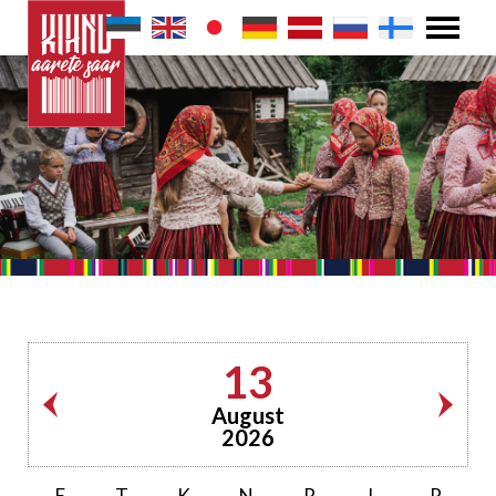
13
August
2026
E
T
K
N
R
L
P