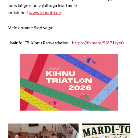
koos kõige muu vajalikuga leiad meie
kodulehelt
www.kihnutri.ee
Meie ootame Sind väga!
Lisainfo: FB Kihnu Rahvatriatlon -
https://fb.me/e/5J871zye0