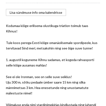
Lisa sündmuse info oma kalendrisse
Kodumaa kõige erilisema olustikuga triatlon toimub taas
Kihnus!
Tule koos perega Eesti kõige omanäolisemale spordipeole, kus
tervitavad Sind meri, metsakohin ning see õige suve tunne!
1. augustil koguneme Kihnu sadamas, et kogeda rahvasporti
selle kõige ausamas mahlas!
See ei ole Ironman, see on selle suve seiklus!
Uju 300 m, sõtku pedaale ümber saare 15 km ning silka
männimetsas 3 km. Hea enesetunde ning unustamatute
mälestuste nimel!
Võimaluse enda nimi stardinimekirjas kindlustada ning juhendi