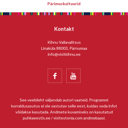
Pärimuskultuurid
Kontakt
Kihnu Vallavalitsus
Linaküla 88003, Pärnumaa
info@visitkihnu.ee


See veebileht väljendab autori vaateid. Programmi
korraldusasutus ei ole vastutav selle eest, kuidas seda infot
võidakse kasutada. Andmete kuvamiseks on kasutatud
puhkaeestis.ee / visitestonia.com andmebaasi.