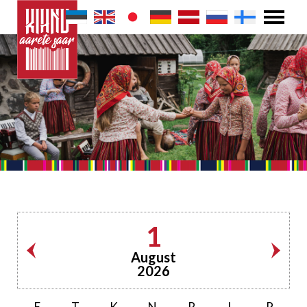
1
August
2026
E
T
K
N
R
L
P