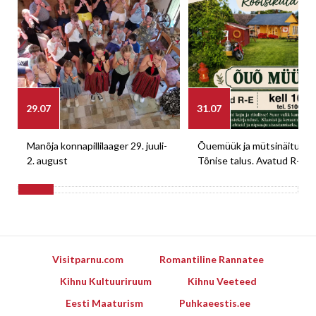
29.07
31.07
Manõja konnapillilaager 29. juuli-
Õuemüük ja mütsinäitus M
2. august
Tõnise talus. Avatud R-E
Visitparnu.com
Romantiline Rannatee
Kihnu Kultuuriruum
Kihnu Veeteed
Eesti Maaturism
Puhkaeestis.ee