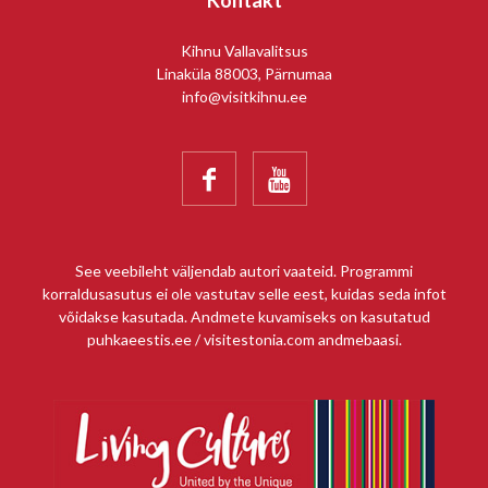
Kontakt
Kihnu Vallavalitsus
Linaküla 88003, Pärnumaa
info@visitkihnu.ee


See veebileht väljendab autori vaateid. Programmi
korraldusasutus ei ole vastutav selle eest, kuidas seda infot
võidakse kasutada. Andmete kuvamiseks on kasutatud
puhkaeestis.ee / visitestonia.com andmebaasi.