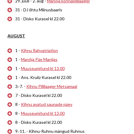
29. juuli - 2. aug -
Manõja konnapillilaager
31 - DJ õhtu Miinusbaaris
31 - Disko Kurasel kl 22.00
AUGUST
1 -
Kihnu Rahvatriatlon
1 -
Manõja Päe Manijas
1 -
Muuseumitund kl 13.00
1 - Ans. Kruiiz Kurasel kl 22.00
3.-7. -
Kihnu Pillilaager Metsamaal
7 - Disko Kurasel kl 22.00
8 -
Kihnu avatud saunade päev
8 -
Muuseumitund kl 13.00
8 - Disko Kurasel kl 22.00
9.-11. - Kihnu-Ruhnu mängud Ruhnus