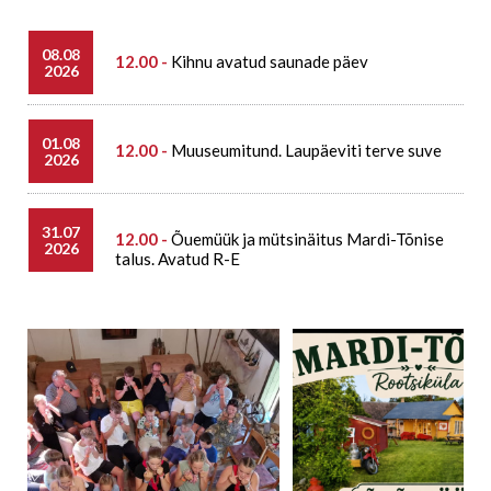
08.08
12.00 -
Kihnu avatud saunade päev
2026
01.08
12.00 -
Muuseumitund. Laupäeviti terve suve
2026
31.07
12.00 -
Õuemüük ja mütsinäitus Mardi-Tõnise
2026
talus. Avatud R-E