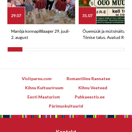
29.07
31.07
Manõja konnapillilaager 29. juuli-
Õuemüük ja mütsinäitus M
2. august
Tõnise talus. Avatud R-E
Visitparnu.com
Romantiline Rannatee
Kihnu Kultuuriruum
Kihnu Veeteed
Eesti Maaturism
Puhkaeestis.ee
Pärimuskultuurid