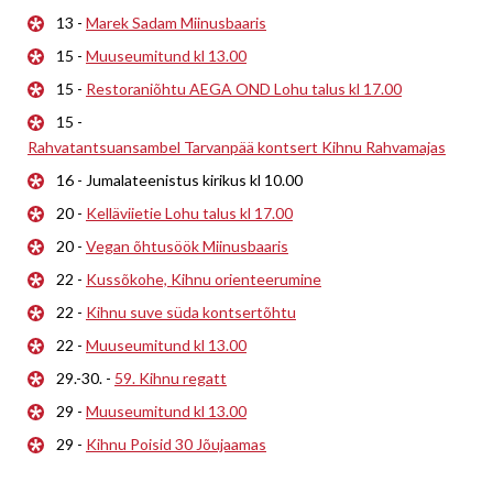
13 -
Marek Sadam Miinusbaaris
15 -
Muuseumitund kl 13.00
15 -
Restoraniõhtu AEGA OND Lohu talus kl 17.00
15 -
Rahvatantsuansambel Tarvanpää kontsert Kihnu Rahvamajas
16 - Jumalateenistus kirikus kl 10.00
20 -
Kelläviietie Lohu talus kl 17.00
20 -
Vegan õhtusöök Miinusbaaris
22 -
Kussõkohe, Kihnu orienteerumine
22 -
Kihnu suve süda kontsertõhtu
22 -
Muuseumitund kl 13.00
29.-30. -
59. Kihnu regatt
29 -
Muuseumitund kl 13.00
29 -
Kihnu Poisid 30 Jõujaamas