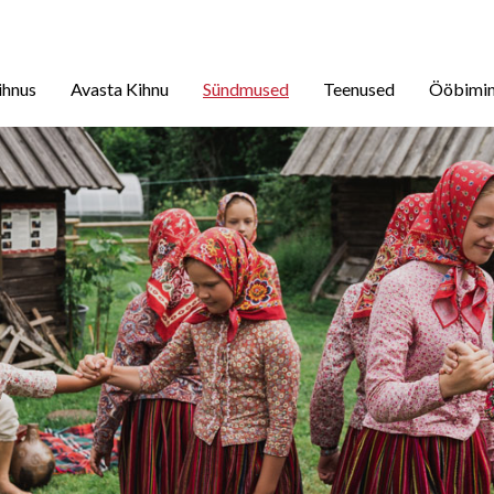
ihnus
Avasta Kihnu
Sündmused
Teenused
Ööbimi