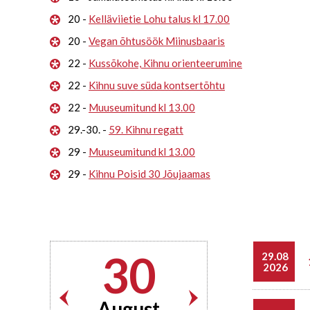
20 -
Kelläviietie Lohu talus kl 17.00
20 -
Vegan õhtusöök Miinusbaaris
22 -
Kussõkohe, Kihnu orienteerumine
22 -
Kihnu suve süda kontsertõhtu
22 -
Muuseumitund kl 13.00
29.-30. -
59. Kihnu regatt
29 -
Muuseumitund kl 13.00
29 -
Kihnu Poisid 30 Jõujaamas
30
29.08
2026
August