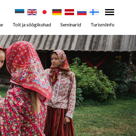
ne
Toit ja söögikohad
Seminarid
Turismiinfo