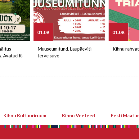
01.08
01.08
näitus
Muuseumitund. Laupäeviti
Kihnu rahvat
s. Avatud R-
terve suve
Kihnu Kultuuriruum
Kihnu Veeteed
Eesti Maatu