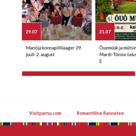
29.07
31.07
Manõja konnapillilaager 29.
Õuemüük ja mütsi
juuli-2. august
Mardi-Tõnise talu
E
Visitparnu.com
Romantiline Rannatee