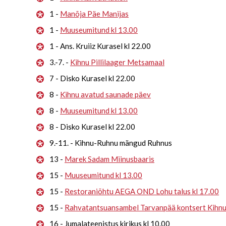
1 -
Manõja Päe Manijas
1 -
Muuseumitund kl 13.00
1 - Ans. Kruiiz Kurasel kl 22.00
3.-7. -
Kihnu Pillilaager Metsamaal
7 - Disko Kurasel kl 22.00
8 -
Kihnu avatud saunade päev
8 -
Muuseumitund kl 13.00
8 - Disko Kurasel kl 22.00
9.-11. - Kihnu-Ruhnu mängud Ruhnus
13 -
Marek Sadam Miinusbaaris
15 -
Muuseumitund kl 13.00
15 -
Restoraniõhtu AEGA OND Lohu talus kl 17.00
15 -
Rahvatantsuansambel Tarvanpää kontsert Kihn
16 - Jumalateenistus kirikus kl 10.00