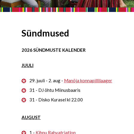
Sündmused
2026 SÜNDMUSTE KALENDER
JUULI
29. juuli - 2. aug -
Manõja konnapillilaager
31 - DJ õhtu Miinusbaaris
31 - Disko Kurasel kl 22.00
AUGUST
1 -
Kihnu Rahvatriatlon