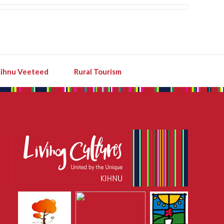
ihnu Veeteed
Rural Tourism