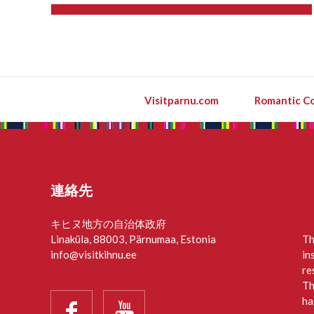
Visitparnu.com
Romantic Co
連絡先
キヒヌ地方の自治体政府
Linaküla, 88003, Pärnumaa, Estonia
Th
info@visitkihnu.ee
in
re
Th
ha

