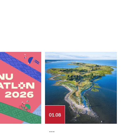
01.08
03.08
---
---