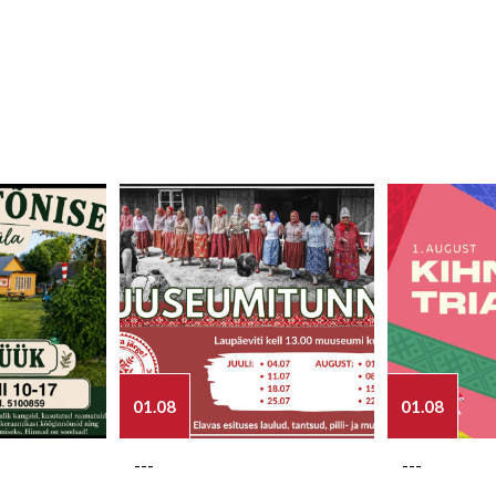
01.08
01.08
---
---