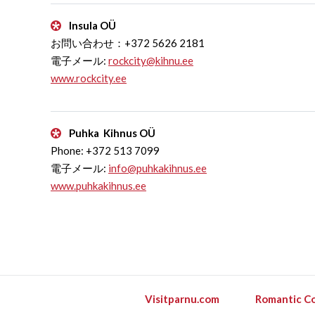
Insula OÜ
お問い合わせ：+372 5626 2181
電子メール:
rockcity@kihnu.ee
www.rockcity.ee
Puhka Kihnus OÜ
Phone: +372 513 7099
電子メール:
info@puhkakihnus.ee
www.puhkakihnus.ee
Visitparnu.com
Romantic Co