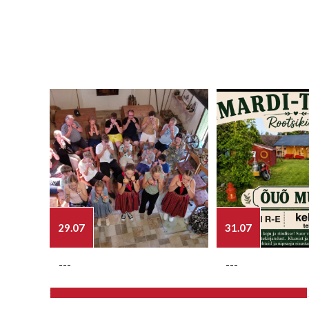
29.07
31.07
---
---