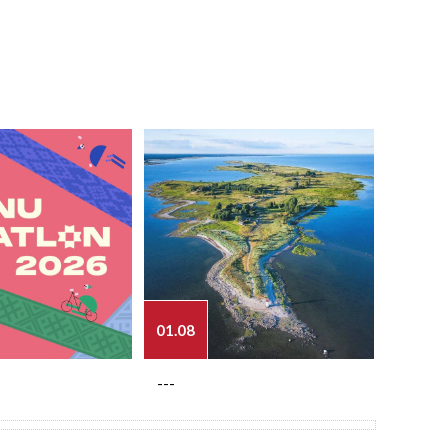
01.08
03.08
---
---