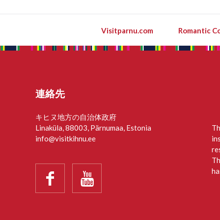
Visitparnu.com
Romantic Co
連絡先
キヒヌ地方の自治体政府
Linaküla, 88003, Pärnumaa, Estonia
Th
info@visitkihnu.ee
in
re
Th
ha

