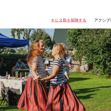
キヒヌ島を探険する
アクシブ