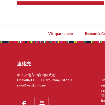
Visitparnu.com
Romantic Co
連絡先
キヒヌ地方の自治体政府
Linaküla, 88003, Pärnumaa, Estonia
Th
info@visitkihnu.ee
in
re
Th
ha

