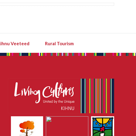
ihnu Veeteed
Rural Tourism