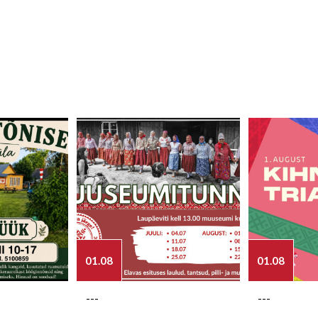
01.08
01.08
---
---