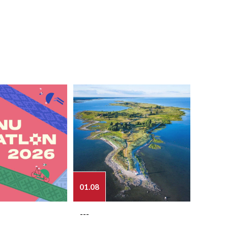
01.08
03.08
---
---