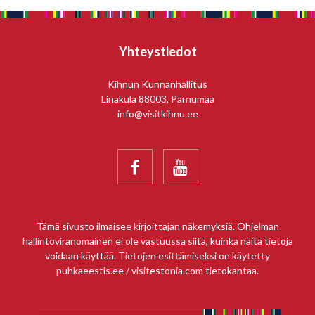
Yhteystiedot
Kihnun Kunnanhallitus
Linaküla 88003, Pärnumaa
info@visitkihnu.ee


Tämä sivusto ilmaisee kirjoittajan näkemyksiä. Ohjelman
hallintoviranomainen ei ole vastuussa siitä, kuinka näitä tietoja
voidaan käyttää. Tietojen esittämiseksi on käytetty
puhkaeestis.ee / visitestonia.com tietokantaa.