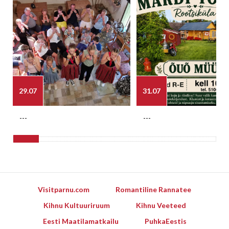
29.07
31.07
---
---
Visitparnu.com
Romantiline Rannatee
Kihnu Kultuuriruum
Kihnu Veeteed
Eesti Maatilamatkailu
PuhkaEestis