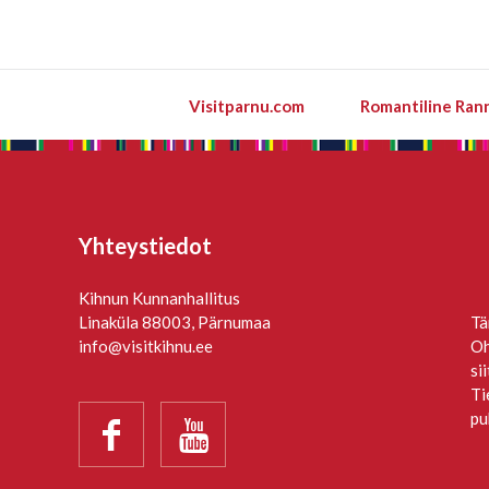
Visitparnu.com
Romantiline Ran
Yhteystiedot
Kihnun Kunnanhallitus
Linaküla 88003, Pärnumaa
Tä
info@visitkihnu.ee
Oh
si
Ti
pu

