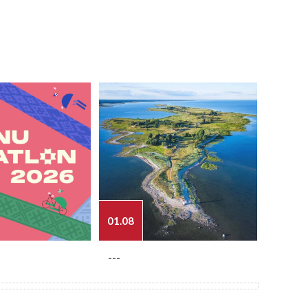
01.08
03.08
---
---