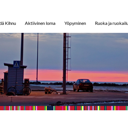
dä Kihnu
Aktiivinen loma
Yöpyminen
Ruoka ja ruokail