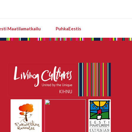
esti Maatilamatkailu
PuhkaEestis