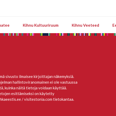
natee
Kihnu Kultuuriruum
Kihnu Veeteed
E
mä sivusto ilmaisee kirjoittajan näkemyksiä.
jelman hallintoviranomainen ei ole vastuussa
itä, kuinka näitä tietoja voidaan käyttää.
etojen esittämiseksi on käytetty
hkaeestis.ee / visitestonia.com tietokantaa.