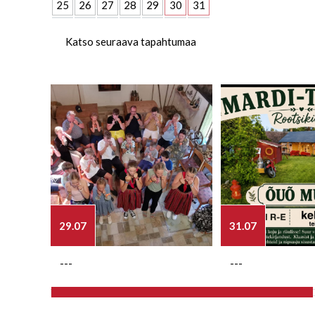
25
26
27
28
29
30
31
Katso seuraava tapahtumaa
29.07
31.07
---
---