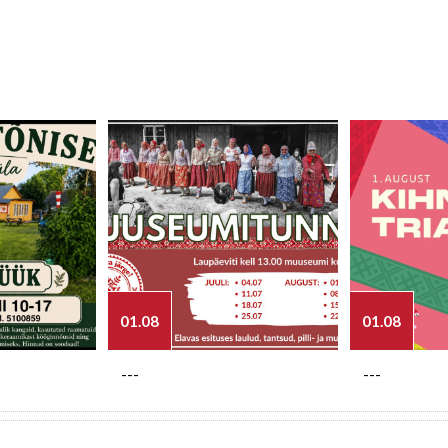
01.08
01.08
---
---