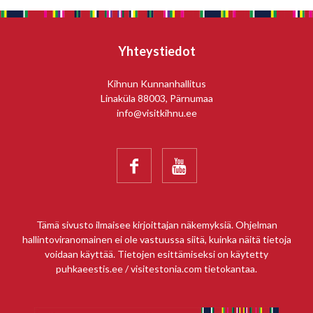
Yhteystiedot
Kihnun Kunnanhallitus
Linaküla 88003, Pärnumaa
info@visitkihnu.ee


Tämä sivusto ilmaisee kirjoittajan näkemyksiä. Ohjelman
hallintoviranomainen ei ole vastuussa siitä, kuinka näitä tietoja
voidaan käyttää. Tietojen esittämiseksi on käytetty
puhkaeestis.ee / visitestonia.com tietokantaa.