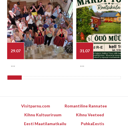
29.07
31.07
---
---
Visitparnu.com
Romantiline Rannatee
Kihnu Kultuuriruum
Kihnu Veeteed
Eesti Maatilamatkailu
PuhkaEestis