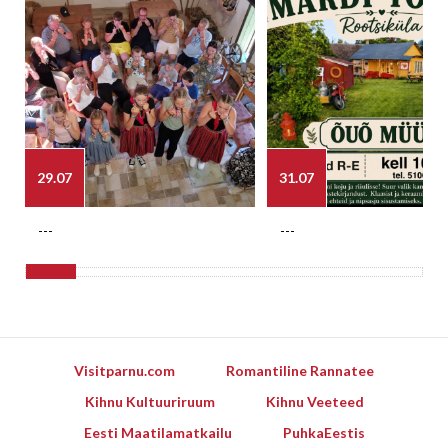
29.07
31.07
---
---
Visitparnu.com
Romantiline Rannatee
Kihnu Kultuuriruum
Kihnu Veeteed
Eesti Maatilamatkailu
PuhkaEestis