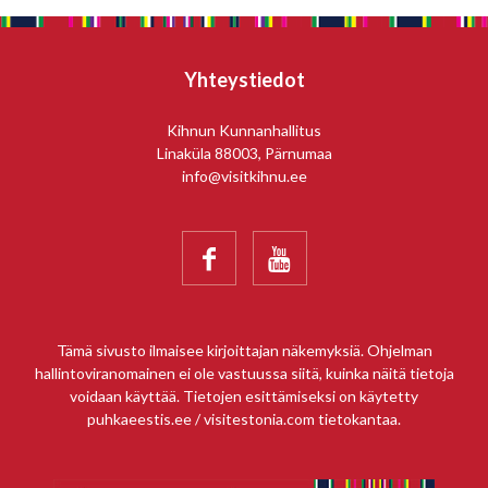
Yhteystiedot
Kihnun Kunnanhallitus
Linaküla 88003, Pärnumaa
info@visitkihnu.ee


Tämä sivusto ilmaisee kirjoittajan näkemyksiä. Ohjelman
hallintoviranomainen ei ole vastuussa siitä, kuinka näitä tietoja
voidaan käyttää. Tietojen esittämiseksi on käytetty
puhkaeestis.ee / visitestonia.com tietokantaa.