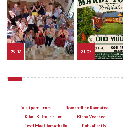
29.07
31.07
---
---
Visitparnu.com
Romantiline Rannatee
Kihnu Kultuuriruum
Kihnu Veeteed
Eesti Maatilamatkailu
PuhkaEestis