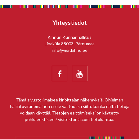
Yhteystiedot
Kihnun Kunnanhallitus
Linaküla 88003, Pärnumaa
info@visitkihnu.ee


Tämä sivusto ilmaisee kirjoittajan näkemyksiä. Ohjelman
hallintoviranomainen ei ole vastuussa siitä, kuinka näitä tietoja
voidaan käyttää. Tietojen esittämiseksi on käytetty
puhkaeestis.ee / visitestonia.com tietokantaa.