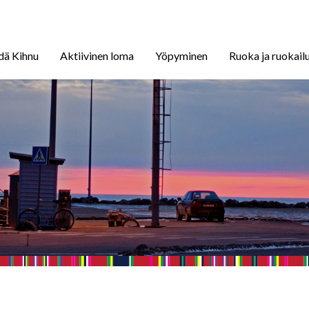
dä Kihnu
Aktiivinen loma
Yöpyminen
Ruoka ja ruokail