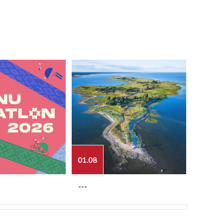
01.08
03.08
---
---