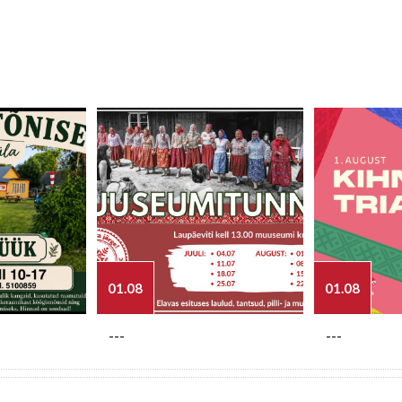
01.08
01.08
---
---