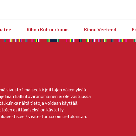
natee
Kihnu Kultuuriruum
Kihnu Veeteed
E
mä sivusto ilmaisee kirjoittajan näkemyksiä.
jelman hallintoviranomainen ei ole vastuussa
itä, kuinka näitä tietoja voidaan käyttää.
etojen esittämiseksi on käytetty
hkaeestis.ee / visitestonia.com tietokantaa.