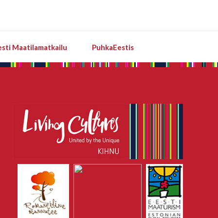
esti Maatilamatkailu
PuhkaEestis