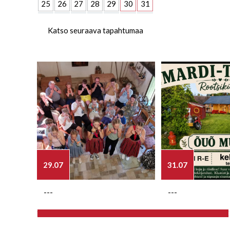
25
26
27
28
29
30
31
Katso seuraava tapahtumaa
29.07
31.07
---
---