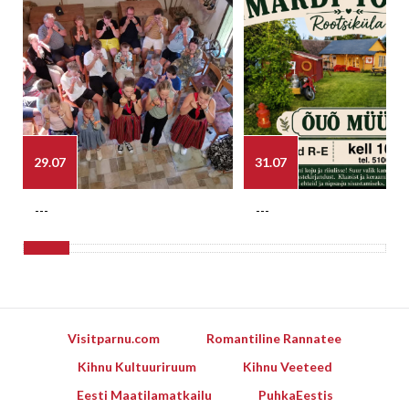
29.07
31.07
---
---
Visitparnu.com
Romantiline Rannatee
Kihnu Kultuuriruum
Kihnu Veeteed
Eesti Maatilamatkailu
PuhkaEestis