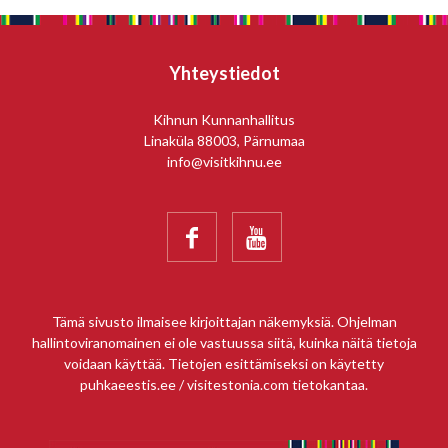
Yhteystiedot
Kihnun Kunnanhallitus
Linaküla 88003, Pärnumaa
info@visitkihnu.ee


Tämä sivusto ilmaisee kirjoittajan näkemyksiä. Ohjelman
hallintoviranomainen ei ole vastuussa siitä, kuinka näitä tietoja
voidaan käyttää. Tietojen esittämiseksi on käytetty
puhkaeestis.ee / visitestonia.com tietokantaa.