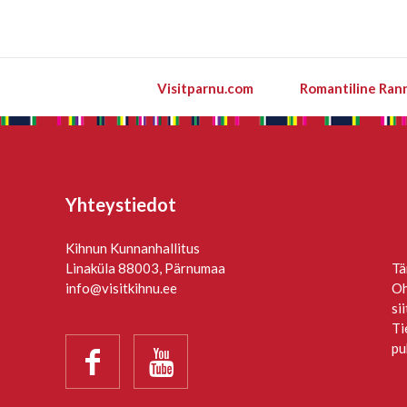
Visitparnu.com
Romantiline Ran
Yhteystiedot
Kihnun Kunnanhallitus
Linaküla 88003, Pärnumaa
Tä
info@visitkihnu.ee
Oh
si
Ti
pu

