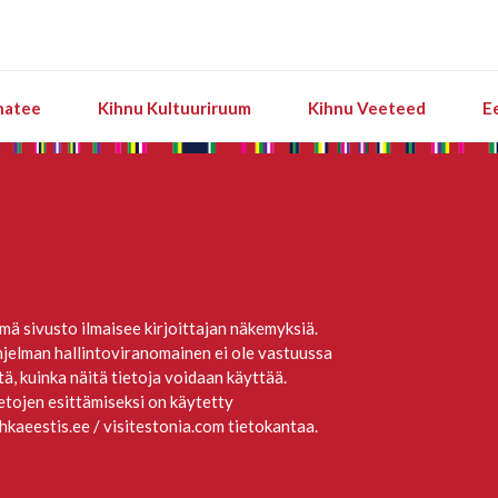
natee
Kihnu Kultuuriruum
Kihnu Veeteed
E
mä sivusto ilmaisee kirjoittajan näkemyksiä.
jelman hallintoviranomainen ei ole vastuussa
itä, kuinka näitä tietoja voidaan käyttää.
etojen esittämiseksi on käytetty
hkaeestis.ee / visitestonia.com tietokantaa.