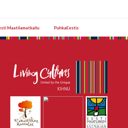
esti Maatilamatkailu
PuhkaEestis