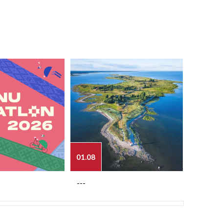
01.08
03.08
---
---