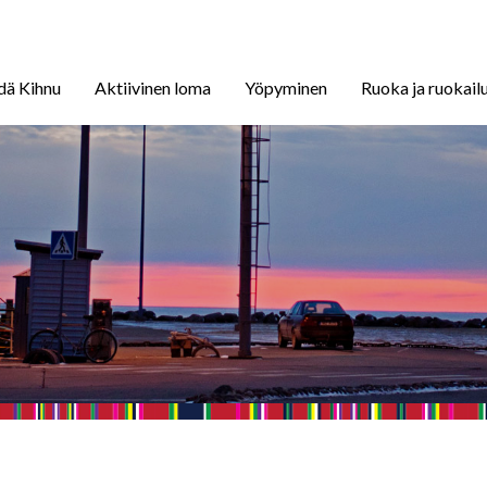
dä Kihnu
Aktiivinen loma
Yöpyminen
Ruoka ja ruokail