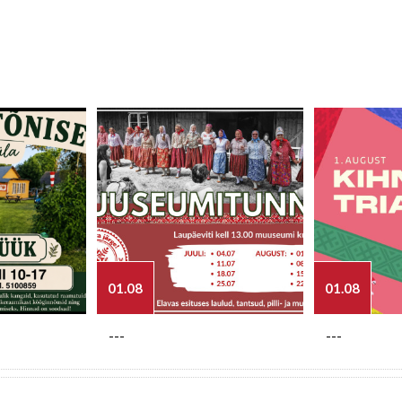
01.08
01.08
---
---