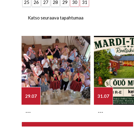
25
26
27
28
29
30
31
Katso seuraava tapahtumaa
29.07
31.07
---
---