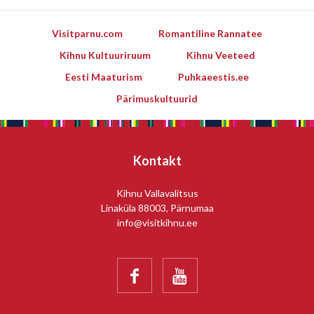
Visitparnu.com
Romantiline Rannatee
Kihnu Kultuuriruum
Kihnu Veeteed
Eesti Maaturism
Puhkaeestis.ee
Pärimuskultuurid
Kontakt
Kihnu Vallavalitsus
Linaküla 88003, Pärnumaa
info@visitkihnu.ee

