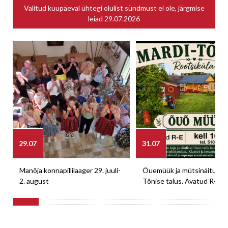
Valitud kuupäeval ühtegi olulist sündmust ei ole, järgmise
leiad
29.07.2026
29.07
31.07
Manõja konnapillilaager 29. juuli-
Õuemüük ja mütsinäitus M
2. august
Tõnise talus. Avatud R-E