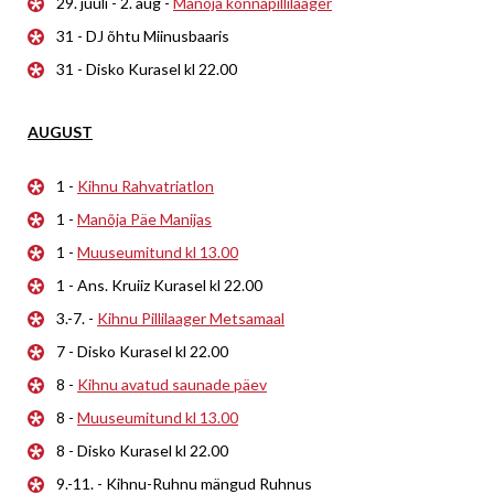
29. juuli - 2. aug -
Manõja konnapillilaager
31 - DJ õhtu Miinusbaaris
31 - Disko Kurasel kl 22.00
AUGUST
1 -
Kihnu Rahvatriatlon
1 -
Manõja Päe Manijas
1 -
Muuseumitund kl 13.00
1 - Ans. Kruiiz Kurasel kl 22.00
3.-7. -
Kihnu Pillilaager Metsamaal
7 - Disko Kurasel kl 22.00
8 -
Kihnu avatud saunade päev
8 -
Muuseumitund kl 13.00
8 - Disko Kurasel kl 22.00
9.-11. - Kihnu-Ruhnu mängud Ruhnus