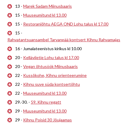
13 -
Marek Sadam Miinusbaaris
15 -
Muuseumitund kl 13.00
15 -
Restoraniõhtu AEGA OND Lohu talus kl 17.00
15 -
Rahvatantsuansambel Tarvanpää kontsert Kihnu Rahvamajas
16 - Jumalateenistus kirikus kl 10.00
20 -
Kelläviietie Lohu talus kl 17.00
20 -
Vegan õhtusöök Miinusbaaris
22 -
Kussõkohe, Kihnu orienteerumine
22 -
Kihnu suve süda kontsertõhtu
22 -
Muuseumitund kl 13.00
29.-30. -
59. Kihnu regatt
29 -
Muuseumitund kl 13.00
29 -
Kihnu Poisid 30 Jõujaamas