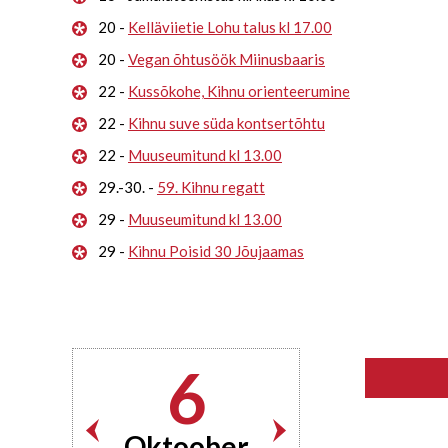
20 -
Kelläviietie Lohu talus kl 17.00
20 -
Vegan õhtusöök Miinusbaaris
22 -
Kussõkohe, Kihnu orienteerumine
22 -
Kihnu suve süda kontsertõhtu
22 -
Muuseumitund kl 13.00
29.-30. -
59. Kihnu regatt
29 -
Muuseumitund kl 13.00
29 -
Kihnu Poisid 30 Jõujaamas
6
Oktoober