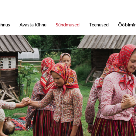
ihnus
Avasta Kihnu
Sündmused
Teenused
Ööbimi