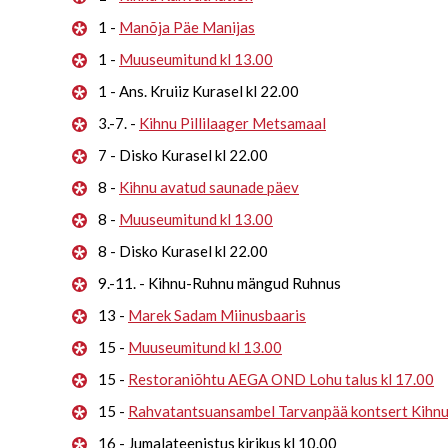
1 -
Manõja Päe Manijas
1 -
Muuseumitund kl 13.00
1 - Ans. Kruiiz Kurasel kl 22.00
3.-7. -
Kihnu Pillilaager Metsamaal
7 - Disko Kurasel kl 22.00
8 -
Kihnu avatud saunade päev
8 -
Muuseumitund kl 13.00
8 - Disko Kurasel kl 22.00
9.-11. - Kihnu-Ruhnu mängud Ruhnus
13 -
Marek Sadam Miinusbaaris
15 -
Muuseumitund kl 13.00
15 -
Restoraniõhtu AEGA OND Lohu talus kl 17.00
15 -
Rahvatantsuansambel Tarvanpää kontsert Kihn
16 - Jumalateenistus kirikus kl 10.00