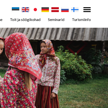
ne
Toit ja söögikohad
Seminarid
Turismiinfo