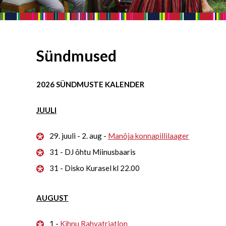
Sündmused
2026 SÜNDMUSTE KALENDER
JUULI
29. juuli - 2. aug -
Manõja konnapillilaager
31 - DJ õhtu Miinusbaaris
31 - Disko Kurasel kl 22.00
AUGUST
1 -
Kihnu Rahvatriatlon