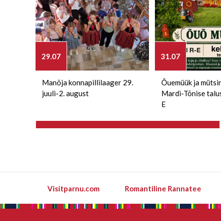
29.07
31.07
Manõja konnapillilaager 29.
Õuemüük ja mütsi
juuli-2. august
Mardi-Tõnise talu
E
Visitparnu.com
Romantiline Rannatee