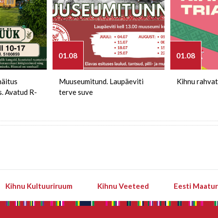
01.08
01.08
näitus
Muuseumitund. Laupäeviti
Kihnu rahvat
s. Avatud R-
terve suve
Kihnu Kultuuriruum
Kihnu Veeteed
Eesti Maatu