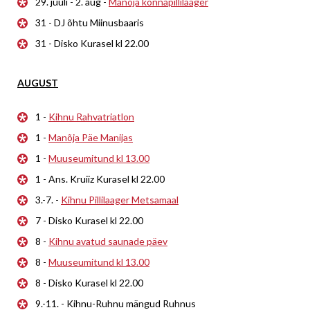
29. juuli - 2. aug -
Manõja konnapillilaager
31 - DJ õhtu Miinusbaaris
31 - Disko Kurasel kl 22.00
AUGUST
1 -
Kihnu Rahvatriatlon
1 -
Manõja Päe Manijas
1 -
Muuseumitund kl 13.00
1 - Ans. Kruiiz Kurasel kl 22.00
3.-7. -
Kihnu Pillilaager Metsamaal
7 - Disko Kurasel kl 22.00
8 -
Kihnu avatud saunade päev
8 -
Muuseumitund kl 13.00
8 - Disko Kurasel kl 22.00
9.-11. - Kihnu-Ruhnu mängud Ruhnus