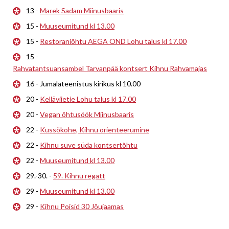
13 -
Marek Sadam Miinusbaaris
15 -
Muuseumitund kl 13.00
15 -
Restoraniõhtu AEGA OND Lohu talus kl 17.00
15 -
Rahvatantsuansambel Tarvanpää kontsert Kihnu Rahvamajas
16 - Jumalateenistus kirikus kl 10.00
20 -
Kelläviietie Lohu talus kl 17.00
20 -
Vegan õhtusöök Miinusbaaris
22 -
Kussõkohe, Kihnu orienteerumine
22 -
Kihnu suve süda kontsertõhtu
22 -
Muuseumitund kl 13.00
29.-30. -
59. Kihnu regatt
29 -
Muuseumitund kl 13.00
29 -
Kihnu Poisid 30 Jõujaamas