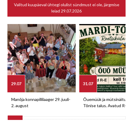
Valitud kuupäeval ühtegi olulist sündmust ei ole, järgmise
leiad
29.07.2026
29.07
31.07
Manõja konnapillilaager 29. juuli-
Õuemüük ja mütsinäitus M
2. august
Tõnise talus. Avatud R-E