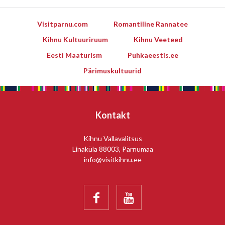
Visitparnu.com
Romantiline Rannatee
Kihnu Kultuuriruum
Kihnu Veeteed
Eesti Maaturism
Puhkaeestis.ee
Pärimuskultuurid
Kontakt
Kihnu Vallavalitsus
Linaküla 88003, Pärnumaa
info@visitkihnu.ee

