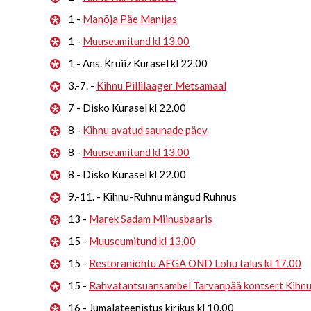
1 -
Manõja Päe Manijas
1 -
Muuseumitund kl 13.00
1 - Ans. Kruiiz Kurasel kl 22.00
3.-7. -
Kihnu Pillilaager Metsamaal
7 - Disko Kurasel kl 22.00
8 -
Kihnu avatud saunade päev
8 -
Muuseumitund kl 13.00
8 - Disko Kurasel kl 22.00
9.-11. - Kihnu-Ruhnu mängud Ruhnus
13 -
Marek Sadam Miinusbaaris
15 -
Muuseumitund kl 13.00
15 -
Restoraniõhtu AEGA OND Lohu talus kl 17.00
15 -
Rahvatantsuansambel Tarvanpää kontsert Kihn
16 - Jumalateenistus kirikus kl 10.00