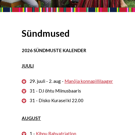
Sündmused
2026 SÜNDMUSTE KALENDER
JUULI
29. juuli - 2. aug -
Manõja konnapillilaager
31 - DJ õhtu Miinusbaaris
31 - Disko Kurasel kl 22.00
AUGUST
1 -
Kihnu Rahvatriatlon