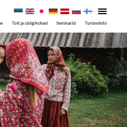
ne
Toit ja söögikohad
Seminarid
Turismiinfo