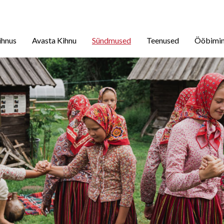
ihnus
Avasta Kihnu
Sündmused
Teenused
Ööbimi