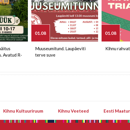
01.08
01.08
näitus
Muuseumitund. Laupäeviti
Kihnu rahvat
s. Avatud R-
terve suve
Kihnu Kultuuriruum
Kihnu Veeteed
Eesti Maatu