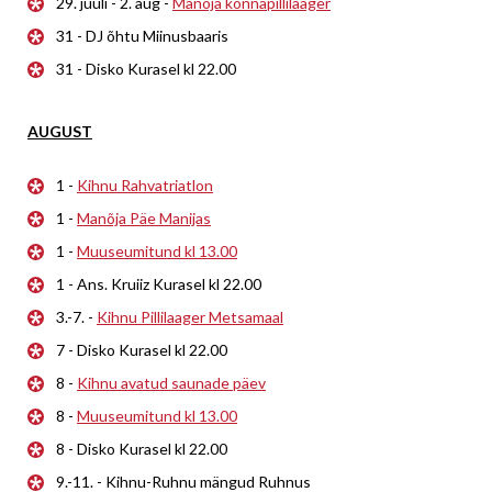
29. juuli - 2. aug -
Manõja konnapillilaager
31 - DJ õhtu Miinusbaaris
31 - Disko Kurasel kl 22.00
AUGUST
1 -
Kihnu Rahvatriatlon
1 -
Manõja Päe Manijas
1 -
Muuseumitund kl 13.00
1 - Ans. Kruiiz Kurasel kl 22.00
3.-7. -
Kihnu Pillilaager Metsamaal
7 - Disko Kurasel kl 22.00
8 -
Kihnu avatud saunade päev
8 -
Muuseumitund kl 13.00
8 - Disko Kurasel kl 22.00
9.-11. - Kihnu-Ruhnu mängud Ruhnus