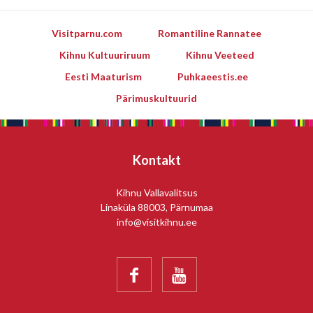
Visitparnu.com
Romantiline Rannatee
Kihnu Kultuuriruum
Kihnu Veeteed
Eesti Maaturism
Puhkaeestis.ee
Pärimuskultuurid
Kontakt
Kihnu Vallavalitsus
Linaküla 88003, Pärnumaa
info@visitkihnu.ee

