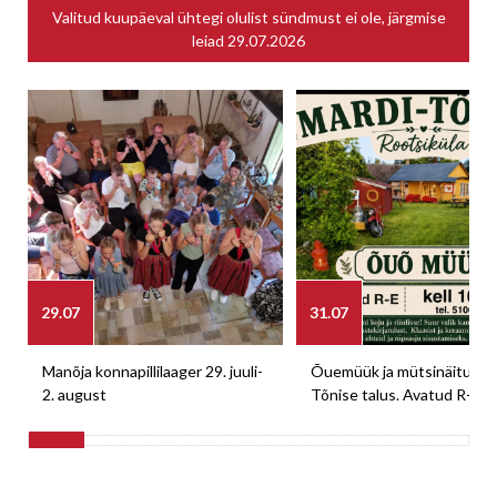
Valitud kuupäeval ühtegi olulist sündmust ei ole, järgmise
leiad
29.07.2026
29.07
31.07
Manõja konnapillilaager 29. juuli-
Õuemüük ja mütsinäitus M
2. august
Tõnise talus. Avatud R-E