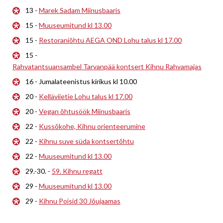
13 -
Marek Sadam Miinusbaaris
15 -
Muuseumitund kl 13.00
15 -
Restoraniõhtu AEGA OND Lohu talus kl 17.00
15 -
Rahvatantsuansambel Tarvanpää kontsert Kihnu Rahvamajas
16 - Jumalateenistus kirikus kl 10.00
20 -
Kelläviietie Lohu talus kl 17.00
20 -
Vegan õhtusöök Miinusbaaris
22 -
Kussõkohe, Kihnu orienteerumine
22 -
Kihnu suve süda kontsertõhtu
22 -
Muuseumitund kl 13.00
29.-30. -
59. Kihnu regatt
29 -
Muuseumitund kl 13.00
29 -
Kihnu Poisid 30 Jõujaamas