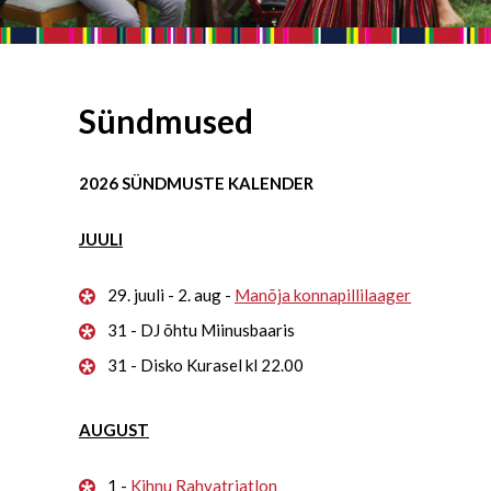
Sündmused
2026 SÜNDMUSTE KALENDER
JUULI
29. juuli - 2. aug -
Manõja konnapillilaager
31 - DJ õhtu Miinusbaaris
31 - Disko Kurasel kl 22.00
AUGUST
1 -
Kihnu Rahvatriatlon