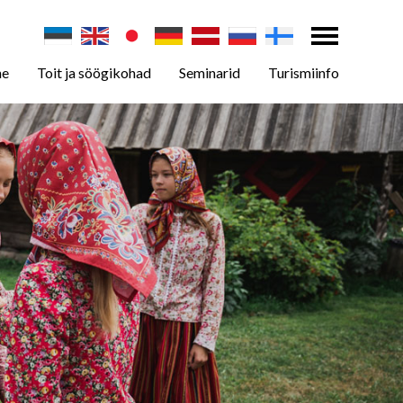
ne
Toit ja söögikohad
Seminarid
Turismiinfo