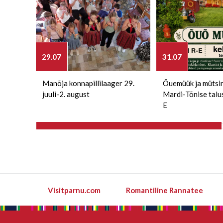
29.07
31.07
Manõja konnapillilaager 29.
Õuemüük ja mütsi
juuli-2. august
Mardi-Tõnise talu
E
Visitparnu.com
Romantiline Rannatee