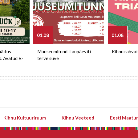
01.08
01.08
näitus
Muuseumitund. Laupäeviti
Kihnu rahvat
s. Avatud R-
terve suve
Kihnu Kultuuriruum
Kihnu Veeteed
Eesti Maatu