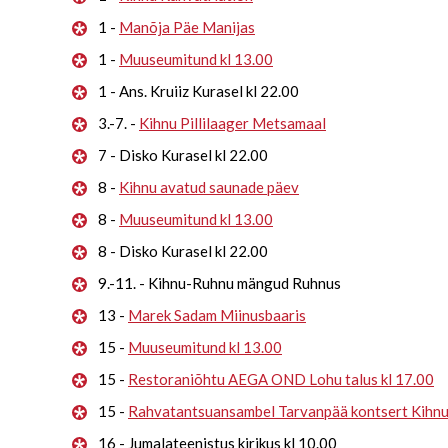
1 -
Manõja Päe Manijas
1 -
Muuseumitund kl 13.00
1 - Ans. Kruiiz Kurasel kl 22.00
3.-7. -
Kihnu Pillilaager Metsamaal
7 - Disko Kurasel kl 22.00
8 -
Kihnu avatud saunade päev
8 -
Muuseumitund kl 13.00
8 - Disko Kurasel kl 22.00
9.-11. - Kihnu-Ruhnu mängud Ruhnus
13 -
Marek Sadam Miinusbaaris
15 -
Muuseumitund kl 13.00
15 -
Restoraniõhtu AEGA OND Lohu talus kl 17.00
15 -
Rahvatantsuansambel Tarvanpää kontsert Kihn
16 - Jumalateenistus kirikus kl 10.00