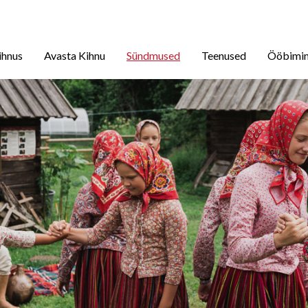
ihnus
Avasta Kihnu
Sündmused
Teenused
Ööbimi