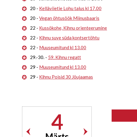
20 -
Kelläviietie Lohu talus kl 17.00
20 -
Vegan õhtusöök Miinusbaaris
22 -
Kussõkohe, Kihnu orienteerumine
22 -
Kihnu suve süda kontsertõhtu
22 -
Muuseumitund kl 13.00
29.-30. -
59. Kihnu regatt
29 -
Muuseumitund kl 13.00
29 -
Kihnu Poisid 30 Jõujaamas
4
Märts