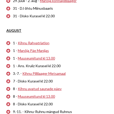
29. juuli - 2. aug -
Manõja konnapillilaager
31 - DJ õhtu Miinusbaaris
31 - Disko Kurasel kl 22.00
AUGUST
1 -
Kihnu Rahvatriatlon
1 -
Manõja Päe Manijas
1 -
Muuseumitund kl 13.00
1 - Ans. Kruiiz Kurasel kl 22.00
3.-7. -
Kihnu Pillilaager Metsamaal
7 - Disko Kurasel kl 22.00
8 -
Kihnu avatud saunade päev
8 -
Muuseumitund kl 13.00
8 - Disko Kurasel kl 22.00
9.-11. - Kihnu-Ruhnu mängud Ruhnus