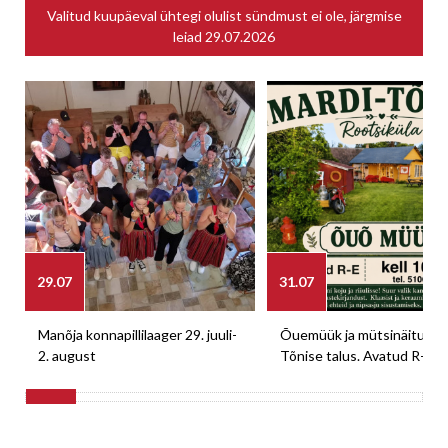
Valitud kuupäeval ühtegi olulist sündmust ei ole, järgmise
leiad
29.07.2026
29.07
31.07
Manõja konnapillilaager 29. juuli-
Õuemüük ja mütsinäitus M
2. august
Tõnise talus. Avatud R-E