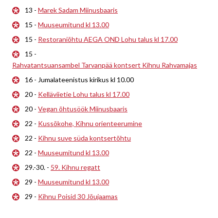
13 -
Marek Sadam Miinusbaaris
15 -
Muuseumitund kl 13.00
15 -
Restoraniõhtu AEGA OND Lohu talus kl 17.00
15 -
Rahvatantsuansambel Tarvanpää kontsert Kihnu Rahvamajas
16 - Jumalateenistus kirikus kl 10.00
20 -
Kelläviietie Lohu talus kl 17.00
20 -
Vegan õhtusöök Miinusbaaris
22 -
Kussõkohe, Kihnu orienteerumine
22 -
Kihnu suve süda kontsertõhtu
22 -
Muuseumitund kl 13.00
29.-30. -
59. Kihnu regatt
29 -
Muuseumitund kl 13.00
29 -
Kihnu Poisid 30 Jõujaamas