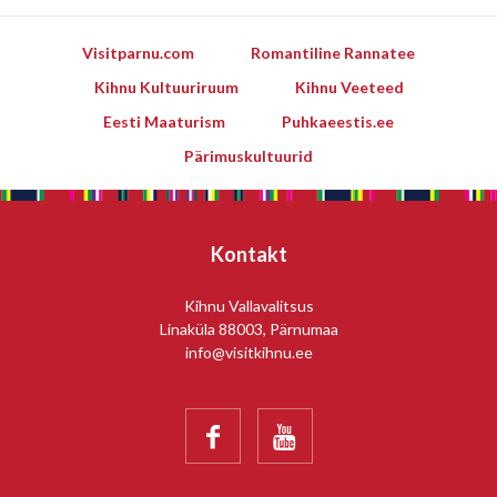
Visitparnu.com
Romantiline Rannatee
Kihnu Kultuuriruum
Kihnu Veeteed
Eesti Maaturism
Puhkaeestis.ee
Pärimuskultuurid
Kontakt
Kihnu Vallavalitsus
Linaküla 88003, Pärnumaa
info@visitkihnu.ee

